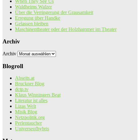
When They See Us
Waldheims Walzer
Über die Verringerung der Grausamkeit
Erregung über Handke
Gelassen bleiben
Maschinentheater oder der Holzhammer im Theater
Archiv
Archiv
Blogroll
Abseits.at
Bruckner Blog
dctp.tv
Klaus Winningers Beat
Literatur ist alles
Lizas Welt
Misik Blog
Netzpolitik.org
Perlentaucher
Universeofhybris