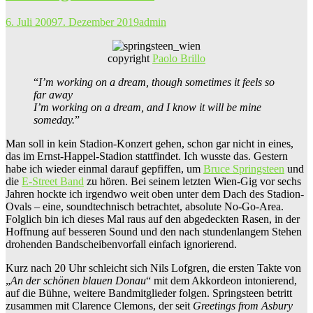
6. Juli 2009
7. Dezember 2019
admin
copyright
Paolo Brillo
“
I’m working on a dream, though sometimes it feels so
far away
I’m working on a dream, and I know it will be mine
someday.
”
Man soll in kein Stadion-Konzert gehen, schon gar nicht in eines,
das im Ernst-Happel-Stadion stattfindet. Ich wusste das. Gestern
habe ich wieder einmal darauf gepfiffen, um
Bruce Springsteen
und
die
E-Street Band
zu hören. Bei seinem letzten Wien-Gig vor sechs
Jahren hockte ich irgendwo weit oben unter dem Dach des Stadion-
Ovals – eine, soundtechnisch betrachtet, absolute No-Go-Area.
Folglich bin ich dieses Mal raus auf den abgedeckten Rasen, in der
Hoffnung auf besseren Sound und den nach stundenlangem Stehen
drohenden Bandscheibenvorfall einfach ignorierend.
Kurz nach 20 Uhr schleicht sich Nils Lofgren, die ersten Takte von
„
An der schönen blauen Donau
“ mit dem Akkordeon intonierend,
auf die Bühne, weitere Bandmitglieder folgen. Springsteen betritt
zusammen mit Clarence Clemons, der seit
Greetings from Asbury