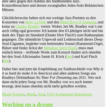
aber alles gegen den Habitus des traditionellen Jazz-
Konzertbesuchers und dessen zwanghaftes Jedes-Solo-Beklatschen-
Müssen.
Glücklicherweise haben sich nur weinige Jazz-Puristen zu den
Konzerten von
Betty LaVette
und den
Blind Boys of Alabama
, und
keine zu
Charles Bradley
verirrt. Wobei, bei Mr. Bradley wär’s mir
auch völlig egal gewesen: Ich kannte den 63-jährigen nicht und bin
dank des Tipps im
Standard
(Danke Herr Fluch!) zum Rathausplatz
gegangen. Die stimmliche Urgewalt und Leidenschaft dieses Deep-
Soul-Giganten, begleitet vom betörenden Sound (Hammond-Orgel,
Bläser und funky licks) der
Menahan Street Band
, muss man
einfach hören – treffende Worte zum Konzert finden sich ohnehin
bei den Soul-Aficionados Samir H. Köck (
hier
) und Karl Fluch
(
hier
).
Daher hier und jetzt die Empfehlung zur Endlosschleife von
Why is
it so hard (to make it in America)
und allen anderen Songs aus
Bradleys Debütalbum
No Time For Dreaming
aus 2011. Wer sich
dann nicht jeden Song von Mr. Bradley von wo auch immer
besorgt, dem kann ohnehin nicht mehr geholfen werden.
Musik
Konzert
,
Musik
,
Soul
,
USA
Kommentar hinterlassen
Working on a dream