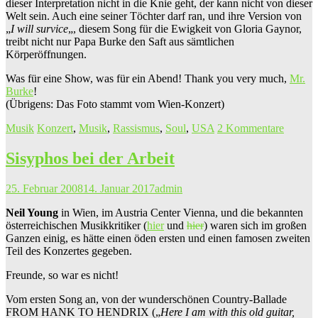
dieser Interpretation nicht in die Knie geht, der kann nicht von dieser
Welt sein. Auch eine seiner Töchter darf ran, und ihre Version von
„
I will survice
„, diesem Song für die Ewigkeit von Gloria Gaynor,
treibt nicht nur Papa Burke den Saft aus sämtlichen
Körperöffnungen.
Was für eine Show, was für ein Abend! Thank you very much,
Mr.
Burke
!
(Übrigens: Das Foto stammt vom Wien-Konzert)
Musik
Konzert
,
Musik
,
Rassismus
,
Soul
,
USA
2 Kommentare
Sisyphos bei der Arbeit
25. Februar 2008
14. Januar 2017
admin
Neil Young
in Wien, im Austria Center Vienna, und die bekannten
österreichischen Musikkritiker (
hier
und
hier
) waren sich im großen
Ganzen einig, es hätte einen öden ersten und einen famosen zweiten
Teil des Konzertes gegeben.
Freunde, so war es nicht!
Vom ersten Song an, von der wunderschönen Country-Ballade
FROM HANK TO HENDRIX („
Here I am with this old guitar,