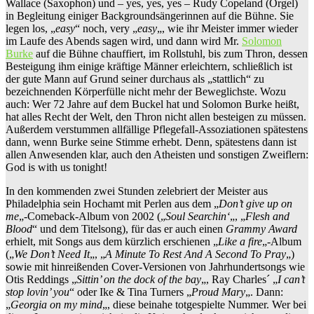
Wallace (Saxophon) und – yes, yes, yes – Rudy Copeland (Orgel)
in Begleitung einiger Backgroundsängerinnen auf die Bühne. Sie
legen los, „
easy
“ noch, very „
easy
„, wie ihr Meister immer wieder
im Laufe des Abends sagen wird, und dann wird Mr.
Solomon
Burke
auf die Bühne chauffiert, im Rollstuhl, bis zum Thron, dessen
Besteigung ihm einige kräftige Männer erleichtern, schließlich ist
der gute Mann auf Grund seiner durchaus als „stattlich“ zu
bezeichnenden Körperfülle nicht mehr der Beweglichste. Wozu
auch: Wer 72 Jahre auf dem Buckel hat und Solomon Burke heißt,
hat alles Recht der Welt, den Thron nicht allen besteigen zu müssen.
Außerdem verstummen allfällige Pflegefall-Assoziationen spätestens
dann, wenn Burke seine Stimme erhebt. Denn, spätestens dann ist
allen Anwesenden klar, auch den Atheisten und sonstigen Zweiflern:
God is with us tonight!
In den kommenden zwei Stunden zelebriert der Meister aus
Philadelphia sein Hochamt mit Perlen aus dem „
Don’t give up on
me
„-Comeback-Album von 2002 („
Soul Searchin‘
„, „
Flesh and
Blood
“ und dem Titelsong), für das er auch einen
Grammy Award
erhielt, mit Songs aus dem kürzlich erschienen „
Like a fire
„-Album
(„
We Don’t Need It
„, „
A Minute To Rest And A Second To Pray
„)
sowie mit hinreißenden Cover-Versionen von Jahrhundertsongs wie
Otis Reddings „
Sittin’ on the dock of the bay
„, Ray Charles´ „
I can’t
stop lovin’ you
“ oder Ike & Tina Turners „
Proud Mary
„. Dann:
„
Georgia on my mind
„, diese beinahe totgespielte Nummer. Wer bei