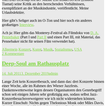
Tiamat) seine Kritik an den herrschenden Verhältnissen,
exemplifiziert an der Musikindustrie, veröffentlicht. Meine
Urlaubslektüre.
Hier gibt’s Seliger auch im O-Ton und hier noch ein anderes
großartiges
Interview
.
Ach ja: Hier gibts das Monterey-Festival als Filmdoku von
D. A.
Pennebaker
(Part I und
Part II
und einen Part III, mit Material, das
Pennebaker nicht für seinen Film verwendet hat).
Allgemein
Konzert
,
Kunst
,
Musik
,
Sozialismus
,
USA
2 Kommentare
Deep-Soul am Rathausplatz
14. Juli 2011
3. Dezember 2019
admin
Lange Zeit kein Konzertbesuch, und dann das: drei Konzerte binnen
einer Woche, alle im Rahmen des Wiener Jazzfests.
Dankenswerterweise legen dessen Organisatoren den Genrebegriff
schon seit einigen Jahren sehr großzügig aus, sodass selbst Jazz-
Konzertbesuchsverweigerer wie ich nicht widerstehen können.
Kurzer Einschub: Nichts gegen Thelonious Monk oder Miles Davis,