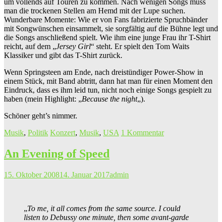
um vollends auf Touren zu kommen. Nach wenigen Songs muss
man die trockenen Stellen am Hemd mit der Lupe suchen.
Wunderbare Momente: Wie er von Fans fabrizierte Spruchbänder
mit Songwünschen einsammelt, sie sorgfältig auf die Bühne legt und
die Songs anschließend spielt. Wie ihm eine junge Frau ihr T-Shirt
reicht, auf dem „
Jersey Girl
“ steht. Er spielt den Tom Waits
Klassiker und gibt das T-Shirt zurück.
Wenn Springsteen am Ende, nach dreistündiger Power-Show in
einem Stück, mit Band abtritt, dann hat man für einen Moment den
Eindruck, dass es ihm leid tun, nicht noch einige Songs gespielt zu
haben (mein Highlight: „
Because the night
„).
Schöner geht’s nimmer.
Musik
,
Politik
Konzert
,
Musik
,
USA
1 Kommentar
An Evening of Speed
15. Oktober 2008
14. Januar 2017
admin
„
To me, it all comes from the same source. I could
listen to Debussy one minute, then some avant-garde