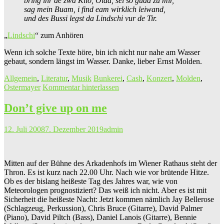
bring ihr de zwa Kilo, Oida, sei so guad zu mir,
sag mein Buam, i find eam wirklich leiwand,
und des Bussi legst da Lindschi vur de Tir.
„
Lindschi
“ zum Anhören
Wenn ich solche Texte höre, bin ich nicht nur nahe am Wasser
gebaut, sondern längst im Wasser. Danke, lieber Ernst Molden.
Allgemein
,
Literatur
,
Musik
Bunkerei
,
Cash
,
Konzert
,
Molden
,
Ostermayer
Kommentar hinterlassen
Don’t give up on me
12. Juli 2008
7. Dezember 2019
admin
Mitten auf der Bühne des Arkadenhofs im Wiener Rathaus steht der
Thron. Es ist kurz nach 22.00 Uhr. Nach wie vor brütende Hitze.
Ob es der bislang heißeste Tag des Jahres war, wie von
Meteorologen prognostiziert? Das weiß ich nicht. Aber es ist mit
Sicherheit die heißeste Nacht: Jetzt kommen nämlich Jay Bellerose
(Schlagzeug, Perkussion), Chris Bruce (Gitarre), David Palmer
(Piano), David Piltch (Bass), Daniel Lanois (Gitarre), Bennie