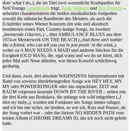
doin’ what I do
„), die im Titel zwei wesentliche Kraftquellen für
Neil Youngs
Gesamtwerk
trägt,
Hank Williams
und
Jimi Hendrix
–
nebenbei charakterisieren die beiden musikalischen Antipoden
sowohl die stilistische Bandbreite des Meisters, als auch die
Eckpfeiler seines Wiener Konzerts (im solo und akustisch
bestrittenen ersten Part, Country-lastige Songs, im zweiten:
„
brennende Gitarren
„) -, über AMBULANCE BLUES aus dem
1974-er Meisterwerk ON THE BEACH („
And there ain’t nothin‘
like a friend, who can tell you you’re just pissin‘ in the wind
„),
weiter zu A MAN NEEDS A MAID und anderen Stücken für die
Ewigkeit (OLD MAN), die, egal wann und wo du sie hörst, dich
jedes Mal aufs Neue abholen, war dieses Konzert schlichtweg
großartig.
Und dann, zwei, drei absolute WAHNSINNS Interpretationen mit
Band von sowieso überlebensgroßen Songs wie HEY HEY, MY
MY oder POWDERFINGER oder das unpackbare, ZEIT und
RAUM vergessen lassende DOWN BY THE RIVER – neben mir,
die drei Kerle aus Bratislava, die anfangs wie wild mitgrölten („
I
shot my baby
„), wurden mit Fortdauer des Songs immer ruhiger,
und ich bin mir sicher, sie heulten, so wie ich, Rotz und Wasser, als
der Song vorbei war – oder das furiose NO HIDDEN PATH vom
letzten Album (CHROME DREAMS II), das ich noch nicht gehört
hatte.