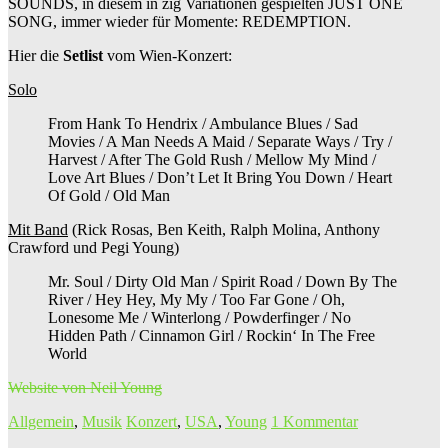
SOUNDS, in diesem in zig Variationen gespielten JUST ONE
SONG, immer wieder für Momente: REDEMPTION.
Hier die
Setlist
vom Wien-Konzert:
Solo
From Hank To Hendrix / Ambulance Blues / Sad
Movies / A Man Needs A Maid / Separate Ways / Try /
Harvest / After The Gold Rush / Mellow My Mind /
Love Art Blues / Don’t Let It Bring You Down / Heart
Of Gold / Old Man
Mit Band
(Rick Rosas, Ben Keith, Ralph Molina, Anthony
Crawford und Pegi Young)
Mr. Soul / Dirty Old Man / Spirit Road / Down By The
River / Hey Hey, My My / Too Far Gone / Oh,
Lonesome Me / Winterlong / Powderfinger / No
Hidden Path / Cinnamon Girl / Rockin‘ In The Free
World
Website von Neil Young
Allgemein
,
Musik
Konzert
,
USA
,
Young
1 Kommentar