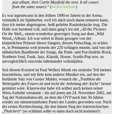
jazz album, then Curtis Mayfield the next. It all comes
from the same source.
“ (
Weller-Website
)
Es war irgendwann in den frühen 1990-er Jahren in der Arena,
vermutlich im Spätherbst, weil ich mich noch daran erinnern kann,
dass ich meine abgetragene, heiß geliebte Raulederjacke trug. Die
Halle war berstend voll, und dann ging’s los mit „
All the Pictures
On the Wall
„, einem wunderbar groovigen Song aus dem „
Wild
Wood
„-Album. Ich war sofort in Bann gezogen von der
körperlichen Präsenz dieses Sängers, dessen Pulsschlag, so schien
es, in Permanenz weit jenseits der 220 schlagen musste, und von der
stilistischen Bandbreite der Songs, die Punk- und Psychedelic-Rock,
Northern Soul, Funk, Jazz, Klassik, House, Synthi-Pop usw. so
unvergleichlich souverän miteinander verknüpften.
Seit diesem Konzert ist Paul Wellers Musik ein zentraler Teil meines
Innenlebens, und mir fiele kein anderer Musiker ein, auf den der
berühmte Satz von Gustav Mahler, wonach die „
Tradition die
Weitergabe des Feuers ist und nicht die Anbetung der Asche
“ besser
gemünzt wäre. Klarerweise habe ich seither auch keinen seiner
Wien-Auftritte versäumt – bis auf jenen am 24. November 2002, am
Tag der Nationalratswahl, an dem die ÖVP nach fast 30-Jahren
wieder zur stimmenstärksten Partei des Landes geworden war. Nach
der ersten Hochrechnung, die den klaren Sieg des österreichischen
„
Thatchers
“ (so schlimm sollte es dann doch nicht kommen!)