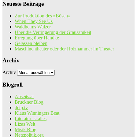
Neueste Beiträge
Zur Produktion des »Bösen«
When They See Us
Waldheims Walzer
Über die Verringerung der Grausamkeit
Erregung über Handke
Gelassen bleiben
Maschinentheater oder der Holzhammer im Theater
Archiv
Archiv
Blogroll
Abseits.at
Bruckner Blog
dctp.tv
Klaus Winningers Beat
Literatur ist alles
Lizas Welt
Misik Blog
Netzpolitik.org