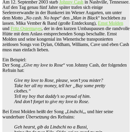
Am 12. September 2003 starb
Johnny Cash
in Nashville, Tennessee.
Auf den Tag genau fünf Jahre später trafen sich einige
Seelenverwandte in der Bunkerei im Wiener Augarten, um unter
dem Motto „
No cash. No hope
“ den „
Man in Black
“ hochleben zu
lassen. Mika Vember & Band (große Entdeckung),
Ernst Molden
und
Fritz Ostermayer
, der in den kurzen Umbaupausen die randvolle
Hütte mit dem Anlass entsprechenden Songs beschallte. Ernst
Molden und seine kongenial ins Wienerische transponierten
zeitlosen Songs von Dylan, Oldham, Williams, Cave und eben Cash
muss man einfach lieben.
Ein Beispiel:
Der Song „
Give my love to Rose
“ von Johnny Cash, der folgenden
Refrain hat:
Give my love to Rose, please, won’t you mister?
Take her all my money, tell her „Buy some pretty
clothes.“
Tell my boy that daddy’s so proud of him.
And don’t forget to give my love to Rose.
Bei Ernst Molden heißt der Song „
Lindschi
„, und hier seine
wunderbare
Übersetzung
des Refrains:
Geh hearst, gib da Lindschi no a Bussi,