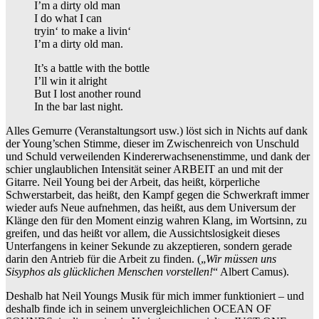
I’m a dirty old man
I do what I can
tryin‘ to make a livin‘
I’m a dirty old man.
It’s a battle with the bottle
I’ll win it alright
But I lost another round
In the bar last night.
Alles Gemurre (Veranstaltungsort usw.) löst sich in Nichts auf dank
der Young’schen Stimme, dieser im Zwischenreich von Unschuld
und Schuld verweilenden Kindererwachsenenstimme, und dank der
schier unglaublichen Intensität seiner ARBEIT an und mit der
Gitarre. Neil Young bei der Arbeit, das heißt, körperliche
Schwerstarbeit, das heißt, den Kampf gegen die Schwerkraft immer
wieder aufs Neue aufnehmen, das heißt, aus dem Universum der
Klänge den für den Moment einzig wahren Klang, im Wortsinn, zu
greifen, und das heißt vor allem, die Aussichtslosigkeit dieses
Unterfangens in keiner Sekunde zu akzeptieren, sondern gerade
darin den Antrieb für die Arbeit zu finden. („
Wir müssen uns
Sisyphos als glücklichen Menschen vorstellen!
“ Albert Camus).
Deshalb hat Neil Youngs Musik für mich immer funktioniert – und
deshalb finde ich in seinem unvergleichlichen OCEAN OF