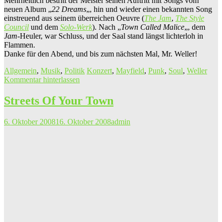
Mehrheitlich bestritt der Meister seinen Auftritt mit Songs vom
neuen Album „
22 Dreams
„, hin und wieder einen bekannten Song
einstreuend aus seinem überreichen Oeuvre (
The Jam
,
The Style
Council
und dem
Solo-Werk
). Nach „
Town Called Malice
„, dem
Jam
-Heuler, war Schluss, und der Saal stand längst lichterloh in
Flammen.
Danke für den Abend, und bis zum nächsten Mal, Mr. Weller!
Allgemein
,
Musik
,
Politik
Konzert
,
Mayfield
,
Punk
,
Soul
,
Weller
Kommentar hinterlassen
Streets Of Your Town
6. Oktober 2008
16. Oktober 2008
admin