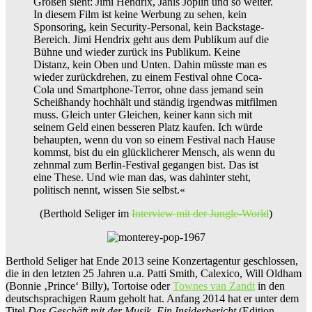
Größen sieht: Jimi Hendrix, Janis Joplin und so weiter.
In diesem Film ist keine Werbung zu sehen, kein
Sponsoring, kein Security-Personal, kein Backstage-
Bereich. Jimi Hendrix geht aus dem Publikum auf die
Bühne und wieder zurück ins Publikum. Keine
Distanz, kein Oben und Unten. Dahin müsste man es
wieder zurückdrehen, zu einem Festival ohne Coca-
Cola und Smartphone-Terror, ohne dass jemand sein
Scheißhandy hochhält und ständig irgendwas mitfilmen
muss. Gleich unter Gleichen, keiner kann sich mit
seinem Geld einen besseren Platz kaufen. Ich würde
behaupten, wenn du von so einem Festival nach Hause
kommst, bist du ein glücklicherer Mensch, als wenn du
zehnmal zum Berlin-Festival gegangen bist. Das ist
eine These. Und wie man das, was dahinter steht,
politisch nennt, wissen Sie selbst.«
(Berthold Seliger im
Interview mit der Jungle-World
)
Berthold Seliger hat Ende 2013 seine Konzertagentur geschlossen,
die in den letzten 25 Jahren u.a. Patti Smith, Calexico, Will Oldham
(Bonnie ‚Prince‘ Billy), Tortoise oder
Townes van Zandt
in den
deutschsprachigen Raum geholt hat. Anfang 2014 hat er unter dem
Titel
Das Geschäft mit der Musik. Ein Insiderbericht
(Edition