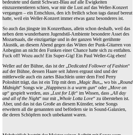
bedeutete und damit Schwarz-Blau auf alle Ewigkeiten
einzuzementieren schien, war mir die Lust auf das Weller-Konzert
vergangen – ein Entschluss, den ich freilich schon tags darauf bereut
hatte, weil ein Weller-Konzert immer etwas ganz besonderes ist.
So auch das jüngste im Konzerthaus, allein schon deshalb, weil das
neben dem wunderbaren Jugendstil-Ambiente besondere Asset des
Mozartsaals, die einzigartige und in der ganzen Welt gerühmte
Akustik, an diesem Abend gegen das Wüten der Punk-Gitarren von
Anbeginn an nicht den Funken einer Chance hatte sich zu entfalten.
Fuck off! Wozu auch! Ein Super-Gig! Ein Paul Weller-Gig eben!
Weller auf der Bühne, das ist der „
Dedicated Follower of Fashion
“
auf der Bühne, dessen Haare seit Jahren ergraut sind und der
mittlerweile auch ein zartes Bäuchlein unter dem Fred Perry
Poloshirt trägt, das ist ein Trip mit dem „
Magic Bus
„, wo bis „
Round
Midnight
“ Songs wie „
Happiness is a warm gun
“ oder „
Move on
up
“ gespielt werden, aus „
Lust for Life
“ im Wissen, dass „
All day
and all of the Night
“ nur mit „
Whole Lotta Love
“ zu überstehen ist.
Aber, und das ist das Große an diesem Künstler, seine Songs
erweitern all die genannten und befördern sie in Sound-Galaxien,
die deren Schöpfern noch unbekannt waren.