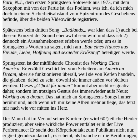
Park, N.J.
, dem ersten Springsteen-Solowerk aus 1973, mit dem
Saxophon mit von der Partie ist, das Podium, was ich, da ich mich
doch in einem Sicherheitsabstand vom Epizentrum des Geschehens
befinde, über die beiden Videowände registriere.
Spätestens beim dritten Song, „
Badlands
„, war klar, dass 1) auch bei
diesem Konzert der Sound eher awful sein wird und dass ich 2)
dennoch ein Ausnahmekonzert erleben werde oder, um es in
Springsteens Worten zu sagen, mich am „
Bau eines Hauses aus
Freude, Liebe, Hoffnung und sexueller Erlösung
“ beteiligen werde.
Springsteen ist der mitfühlende Chronist des
Working Class
America
. Er erzählt Geschichten vom Scheitern am
American
Dream
, aber sie funktionieren überall, weil sie von Kerlen handeln,
die glauben, dabei zu sein, obwohl sie immer außen vor bleiben
werden. Dieses „
G’fickt für immer
“ kommt aber nicht resignativ
daher, sondern im trotzigen Gestus des immerwieder aufs Neue:
Working on a dream
. Das hat mich an Springsteens Songs immer
berührt und, auch wenn ich mir keine Alben mehr auflege, das fetzt
mir nach wie vor mitten ins Herz.
Der Mann hat im Verlauf seiner Karriere (er wird 60!) etliche Heuler
produziert, aber seine wirkliche Power entfaltet er in der Live-
Performance: Er sucht den Körperkontakt zum Publikum nicht nur,
er giert geradezu danach, es scheint, als brauche er die Berührungen,