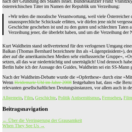
nach der Gründung des Staates Israel. Bundeskanzler Franz Vranitzky
österreichischen Täter im Namen der Republik um Verzeihung:
»Wir teilen die moralische Verantwortung, weil viele Österreicher
unaussprechliche Schicksale erlitten, wir dürfen jene nicht verges
Geschichte geschehen ist und zu den guten und schlechten Taten al
Verzeihung jener, die überlebt haben, und um die Verzeihung der 
Kurt Waldheim stand stellvertretend für den verlogenen Umgang eine
Balkan (Thomas Bernhard bezeichnete ihn als »Lügenpräsident«), der
aber auf die amerikanischen Medien sehr einflussreiche Gruppe«, »Ost
setzen, all das war niederträchtig und unerträglich! Und dennoch hab
Berlin habe ich der Aussage des Guides, Waldheim sei ein SS-Mann g
Nach der Waldheim-Debatte wurde die »Opferthese« durch eine »Mitver
Wenn
Heidemarie Uhl im Jahre 2008
festgehalten hat, dass »die Ber
relevanten gesellschaftlichen Deutungsinstanzen, vor allem auch in d
Allgemein
,
Film
,
Geschichte
,
Politik
Antisemitismus
,
Fernsehen
,
Film
Beitragsnavigation
←
Über die Verringerung der Grausamkeit
When They See Us
→