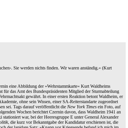
uchen›. Sie werden nichts finden. Wir waren anständig.« (Kurt
Czernin eine Abbildung der »Wehrstammkarte« Kurt Waldheims
at für das Amt des Bundespräsidenten Mitglied der Sturmabteilung
hrmachtsakt gewährt. In einer ersten Reaktion betont Waldheim, er
ar-Akademie, ohne sein Wissen, einer SA-Reiterstandarte zugeordnet
n sei. Tags darauf veröffentlicht die
New York Times
ein Foto, auf
folgenden Wochen berichtet Czernin davon, dass Waldheim 1941 an
i stationiert war, bei der Heeresgruppe E unter General Alexander
litik
, die kurz vor Bekanntgabe der Kandidatur erschienen ist, die
noch der lapidare Satz: »Knapp vor Kriegsende befand ich mich im