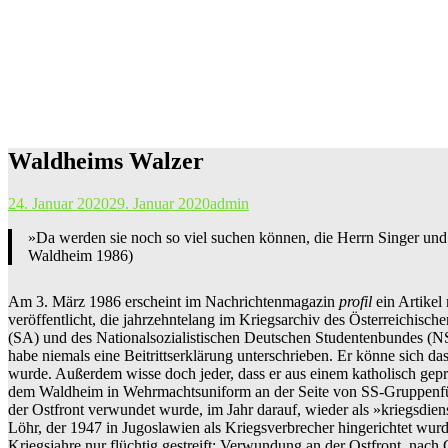
Waldheims Walzer
24. Januar 2020
29. Januar 2020
admin
»Da werden sie noch so viel suchen können, die Herrn Singer und w
Waldheim 1986)
Am 3. März 1986 erscheint im Nachrichtenmagazin
profil
ein Artikel
veröffentlicht, die jahrzehntelang im Kriegsarchiv des Österreichis
(SA) und des Nationalsozialistischen Deutschen Studentenbundes (NS
habe niemals eine Beitrittserklärung unterschrieben. Er könne sich da
wurde. Außerdem wisse doch jeder, dass er aus einem katholisch geprä
dem Waldheim in Wehrmachtsuniform an der Seite von SS-Gruppenführ
der Ostfront verwundet wurde, im Jahr darauf, wieder als »kriegsdien
Löhr, der 1947 in Jugoslawien als Kriegsverbrecher hingerichtet wurd
Kriegsjahre nur flüchtig gestreift: Verwundung an der Ostfront, nac