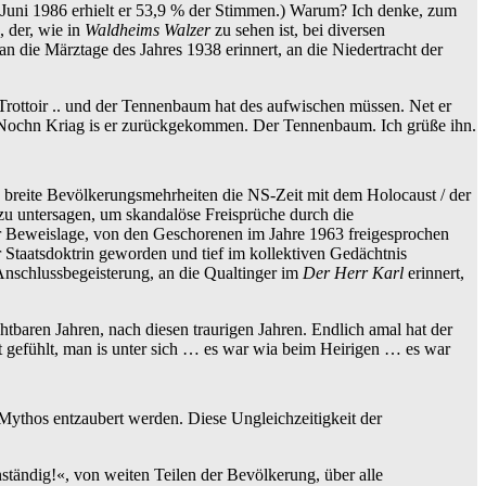
Juni 1986 erhielt er 53,9 % der Stimmen.) Warum? Ich denke, zum
, der, wie in
Waldheims Walzer
zu sehen ist, bei diversen
n die Märztage des Jahres 1938 erinnert, an die Niedertracht der
rottoir .. und der Tennenbaum hat des aufwischen müssen. Net er
…) Nochn Kriag is er zurückgekommen. Der Tennenbaum. Ich grüße ihn.
breite Bevölkerungsmehrheiten die NS-Zeit mit dem Holocaust / der
e zu untersagen, um skandalöse Freisprüche durch die
der Beweislage, von den Geschorenen im Jahre 1963 freigesprochen
r Staatsdoktrin geworden und tief im kollektiven Gedächtnis
Anschlussbegeisterung, an die Qualtinger im
Der Herr Karl
erinnert,
htbaren Jahren, nach diesen traurigen Jahren. Endlich amal hat der
 gefühlt, man is unter sich … es war wia beim Heirigen … es war
 Mythos entzaubert werden. Diese Ungleichzeitigkeit der
tändig!«, von weiten Teilen der Bevölkerung, über alle