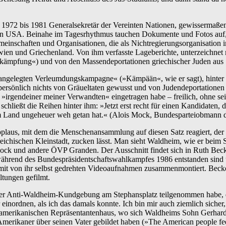
n 1972 bis 1981 Generalsekretär der Vereinten Nationen, gewissermaße
 den USA. Beinahe im Tagesrhythmus tauchen Dokumente und Fotos auf,
inschaften und Organisationen, die als Nichtregierungsorganisation im
en und Griechenland. Von ihm verfasste Lageberichte, unterzeichnet mi
kämpfung«) und von den Massendeportationen griechischer Juden aus 
angelegten Verleumdungskampagne« (»Kämpään«, wie er sagt), hinter d
, persönlich nichts von Gräueltaten gewusst und von Judendeportatione
»irgendeiner meiner Verwandten« eingetragen habe – freilich, ohne sei
ließt die Reihen hinter ihm: »Jetzt erst recht für einen Kandidaten, 
esem Land ungeheuer weh getan hat.« (Alois Mock, Bundesparteiobmann
Applaus, mit dem die Menschenansammlung auf diesen Satz reagiert, de
chischen Kleinstadt, zucken lässt. Man sieht Waldheim, wie er beim Sp
 Mock und andere ÖVP Granden. Der Ausschnitt findet sich in Ruth Be
hrend des Bundespräsidentschaftswahlkampfes 1986 entstanden sind un
mit von ihr selbst gedrehten Videoaufnahmen zusammenmontiert. Beck
tungen gefilmt.
der Anti-Waldheim-Kundgebung am Stephansplatz teilgenommen habe, die 
nordnen, als ich das damals konnte. Ich bin mir auch ziemlich sicher, 
erikanischen Repräsentantenhaus, wo sich Waldheims Sohn Gerhard, d
ikaner über seinen Vater gebildet haben (»The American people feel tha