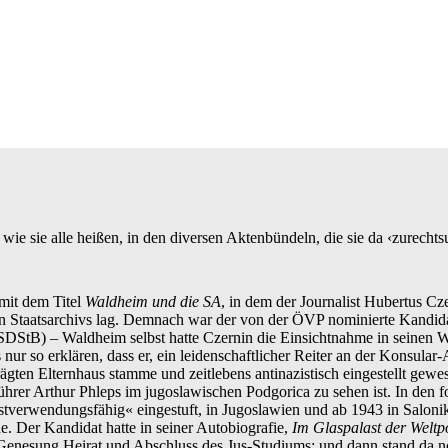
ie sie alle heißen, in den diversen Aktenbündeln, die sie da ‹zurechts
 mit dem Titel
Waldheim und die SA
, in dem der Journalist Hubertus 
chen Staatsarchivs lag. Demnach war der von der ÖVP nominierte Kandid
DStB) – Waldheim selbst hatte Czernin die Einsichtnahme in seinen We
s nur so erklären, dass er, ein leidenschaftlicher Reiter an der Konsul
gten Elternhaus stamme und zeitlebens antinazistisch eingestellt gewese
er Arthur Phleps im jugoslawischen Podgorica zu sehen ist. In den 
stverwendungsfähig« eingestuft, in Jugoslawien und ab 1943 in Salonik
e. Der Kandidat hatte in seiner Autobiografie,
Im Glaspalast der Weltpo
h Genesung Heirat und Abschluss des Jus-Studiums; und dann stand da 