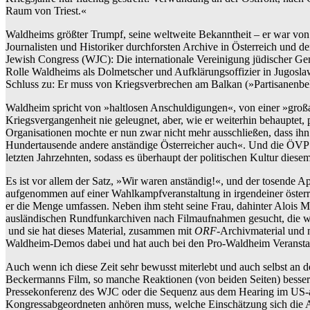
Raum von Triest.«
Waldheims größter Trumpf, seine weltweite Bekanntheit – er war vo
Journalisten und Historiker durchforsten Archive in Österreich und
Jewish Congress (WJC): Die internationale Vereinigung jüdischer Geme
Rolle Waldheims als Dolmetscher und Aufklärungsoffizier in Jugoslawi
Schluss zu: Er muss von Kriegsverbrechen am Balkan (»Partisanenbe
Waldheim spricht von »haltlosen Anschuldigungen«, von einer »groß
Kriegsvergangenheit nie geleugnet, aber, wie er weiterhin behauptet
Organisationen mochte er nun zwar nicht mehr ausschließen, dass ihn 
Hundertausende andere anständige Österreicher auch«. Und die ÖVP sch
letzten Jahrzehnten, sodass es überhaupt der politischen Kultur di
Es ist vor allem der Satz, »Wir waren anständig!«, und der tosende 
aufgenommen auf einer Wahlkampfveranstaltung in irgendeiner österrei
er die Menge umfassen. Neben ihm steht seine Frau, dahinter Alois
ausländischen Rundfunkarchiven nach Filmaufnahmen gesucht, die wä
und sie hat dieses Material, zusammen mit
ORF
-Archivmaterial und 
Waldheim-Demos dabei und hat auch bei den Pro-Waldheim Veranstal
Auch wenn ich diese Zeit sehr bewusst miterlebt und auch selbst an 
Beckermanns Film, so manche Reaktionen (von beiden Seiten) besser ei
Pressekonferenz des WJC oder die Sequenz aus dem Hearing im US-am
Kongressabgeordneten anhören muss, welche Einschätzung sich die Amer