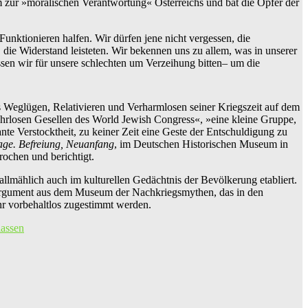
m zur »moralischen Verantwortung« Österreichs und bat die Opfer der
Funktionieren halfen. Wir dürfen jene nicht vergessen, die
, die Widerstand leisteten. Wir bekennen uns zu allem, was in unserer
ssen wir für unsere schlechten um Verzeihung bitten– um die
s Weglügen, Relativieren und Verharmlosen seiner Kriegszeit auf dem
ehrlosen Gesellen des World Jewish Congress«, »eine kleine Gruppe,
te Verstocktheit, zu keiner Zeit eine Geste der Entschuldigung zu
age. Befreiung, Neuanfang
, im Deutschen Historischen Museum in
ochen und berichtigt.
llmählich auch im kulturellen Gedächtnis der Bevölkerung etabliert.
in Argument aus dem Museum der Nachkriegsmythen, das in den
ihr vorbehaltlos zugestimmt werden.
lassen