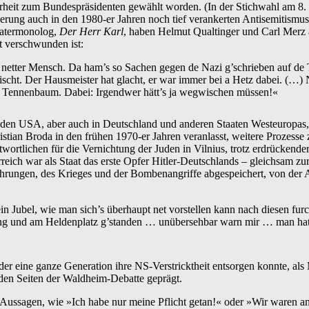
eit zum Bundespräsidenten gewählt worden. (In der Stichwahl am 8. 
kerung auch in den 1980-er Jahren noch tief verankerten Antisemitismus
eatermonolog,
Der Herr Karl
, haben Helmut Qualtinger und Carl Merz a
t verschwunden ist:
etter Mensch. Da ham’s so Sachen gegen de Nazi g’schrieben auf de T
fwischt. Der Hausmeister hat glacht, er war immer bei a Hetz dabei. (
, der Tennenbaum. Dabei: Irgendwer hätt’s ja wegwischen müssen!«
den USA, aber auch in Deutschland und anderen Staaten Westeuropas, 
ristian Broda in den frühen 1970-er Jahren veranlasst, weitere Prozess
wortlichen für die Vernichtung der Juden in Vilnius, trotz erdrücken
eich war als Staat das erste Opfer Hitler-Deutschlands – gleichsam zu
ehrungen, des Krieges und der Bombenangriffe abgespeichert, von der 
n Jubel, wie man sich’s überhaupt net vorstellen kann nach diesen furc
 Ring und am Heldenplatz g’standen … unübersehbar warn mir … man hat
der eine ganze Generation ihre NS-Verstricktheit entsorgen konnte, als
iden Seiten der Waldheim-Debatte geprägt.
ussagen, wie »Ich habe nur meine Pflicht getan!« oder »Wir waren ans