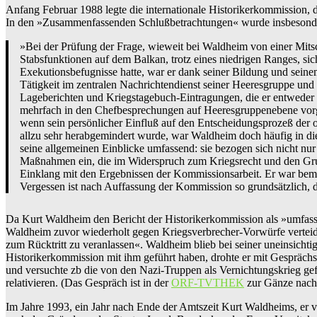
Anfang Februar 1988 legte die internationale Historikerkommission, 
In den »Zusammenfassenden Schlußbetrachtungen« wurde insbesondere
»Bei der Prüfung der Frage, wieweit bei Waldheim von einer Mitsc
Stabsfunktionen auf dem Balkan, trotz eines niedrigen Ranges, sich
Exekutionsbefugnisse hatte, war er dank seiner Bildung und seinem
Tätigkeit im zentralen Nachrichtendienst seiner Heeresgruppe und
Lageberichten und Kriegstagebuch-Eintragungen, die er entweder s
mehrfach in den Chefbesprechungen auf Heeresgruppenebene vorget
wenn sein persönlicher Einfluß auf den Entscheidungsprozeß der o
allzu sehr herabgemindert wurde, war Waldheim doch häufig in die
seine allgemeinen Einblicke umfassend: sie bezogen sich nicht nur
Maßnahmen ein, die im Widerspruch zum Kriegsrecht und den Grunds
Einklang mit den Ergebnissen der Kommissionsarbeit. Er war bemüh
Vergessen ist nach Auffassung der Kommission so grundsätzlich, d
Da Kurt Waldheim den Bericht der Historikerkommission als »umfasse
Waldheim zuvor wiederholt gegen Kriegsverbrecher-Vorwürfe verteidig
zum Rücktritt zu veranlassen«. Waldheim blieb bei seiner uneinsicht
Historikerkommission mit ihm geführt haben, drohte er mit Gesprächs
und versuchte zb die von den Nazi-Truppen als Vernichtungskrieg ge
relativieren. (Das Gespräch ist in der
ORF-TVTHEK
zur Gänze nach
Im Jahre 1993, ein Jahr nach Ende der Amtszeit Kurt Waldheims, er verz