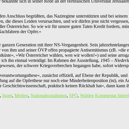
 bekannte sich in seiner Rede an der Hebräischen Universität Jerusale
 den Anschluss begrüßten, das Naziregime unterstützten und bei seinem 
sen, die dieses Leiden verursachten, und wir dürfen jene nicht vergessen
ler Österreicher. So wie wir für unsere guten Taten Kredit fordern, mü
Nachfahren der Opfer.«
r ganzen Generation mit ihrer NS-Vergangenheit. Sein jahrzehntelange
 von ihm und seiner ÖVP offen propagierte Antisemitismus (zB. »die 
küste«, »Wir Österreicher wählen, wen wir wollen!«) und seine arrogan
e ich ihn einmal verteidigt: Im Rahmen der Ausstellung,
1945 – Niederl
ewesen, der schwere Kriegsverbrechen begangen habe, sofort widerspr
antwortungsthese«, zunächst offiziell, auf Ebene der Republik, und a
ufung auf die Opferthese nur noch eine Minderheitenposition (ist), e
er Geschichtswissenschaft, praktisch keinen Rückhalt hat«, dann kann 
,
Israel
,
Medien
,
Nationalsozialismus
,
SPÖ
,
Wahlen
Kommentar hinter