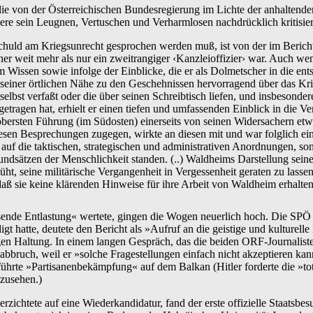
die von der Österreichischen Bundesregierung im Lichte der anhaltende
 sein Leugnen, Vertuschen und Verharmlosen nachdrücklich kritisier
huld am Kriegsunrecht gesprochen werden muß, ist von der im Bericht v
er weit mehr als nur ein zweitrangiger ‹Kanzleioffizier› war. Auch wenn
 Wissen sowie infolge der Einblicke, die er als Dolmetscher in die en
 seiner örtlichen Nähe zu den Geschehnissen hervorragend über das Kri
elbst verfaßt oder die über seinen Schreibtisch liefen, und insbesonde
ragen hat, erhielt er einen tiefen und umfassenden Einblick in die V
bersten Führung (im Südosten) einerseits von seinen Widersachern etwa
sen Besprechungen zugegen, wirkte an diesen mit und war folglich ein
 auf die taktischen, strategischen und administrativen Anordnungen, s
ätzen der Menschlichkeit standen. (..) Waldheims Darstellung seiner 
t, seine militärische Vergangenheit in Vergessenheit geraten zu lasse
aß sie keine klärenden Hinweise für ihre Arbeit von Waldheim erhalte
nde Entlastung« wertete, gingen die Wogen neuerlich hoch. Die SPÖ fo
t hatte, deutete den Bericht als »Aufruf an die geistige und kulturell
igen Haltung. In einem langen Gespräch, das die beiden ORF-Journalist
abbruch, weil er »solche Fragestellungen einfach nicht akzeptieren k
führte »Partisanenbekämpfung« auf dem Balkan (Hitler forderte die »t
zusehen.)
ichtete auf eine Wiederkandidatur, fand der erste offizielle Staatsbesu