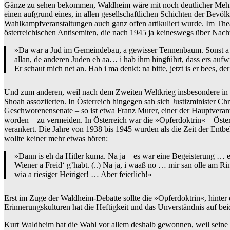
Gänze zu sehen bekommen, Waldheim wäre mit noch deutlicher Mehrh
einen aufgrund eines, in allen gesellschaftlichen Schichten der Bevöl
Wahlkampfveranstaltungen auch ganz offen artikuliert wurde. Im Th
österreichischen Antisemiten, die nach 1945 ja keineswegs über Nach
»Da war a Jud im Gemeindebau, a gewisser Tennenbaum. Sonst a n
allan, de anderen Juden eh aa… i hab ihm hingführt, dass ers au
Er schaut mich net an. Hab i ma denkt: na bitte, jetzt is er bees
Und zum anderen, weil nach dem Zweiten Weltkrieg insbesondere in 
Shoah assoziierten. In Österreich hingegen sah sich Justizminister Ch
Geschworenensenate – so ist etwa Franz Murer, einer der Hauptverant
worden – zu vermeiden. In Österreich war die »Opferdoktrin« – Österr
verankert. Die Jahre von 1938 bis 1945 wurden als die Zeit der Entb
wollte keiner mehr etwas hören:
»Dann is eh da Hitler kuma. Na ja – es war eine Begeisterung … ei
Wiener a Freid‘ g’habt. (..) Na ja, i waaß no … mir san olle am
wia a riesiger Heiriger! … Aber feierlich!«
Erst im Zuge der Waldheim-Debatte sollte die »Opferdoktrin«, hinter 
Erinnerungskulturen hat die Heftigkeit und das Unverständnis auf be
Kurt Waldheim hat die Wahl vor allem deshalb gewonnen, weil seine A