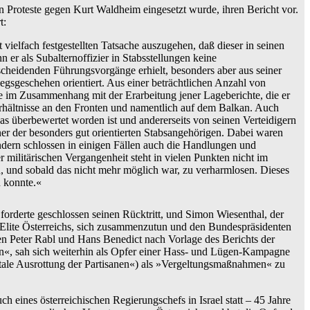
n Proteste gegen Kurt Waldheim eingesetzt wurde, ihren Bericht vor.
t:
ielfach festgestellten Tatsache auszugehen, daß dieser in seinen
 er als Subalternoffizier in Stabsstellungen keine
tscheidenden Führungsvorgänge erhielt, besonders aber aus seiner
egsgeschehen orientiert. Aus einer beträchtlichen Anzahl von
re im Zusammenhang mit der Erarbeitung jener Lageberichte, die er
erhältnisse an den Fronten und namentlich auf dem Balkan. Auch
s überbewertet worden ist und andererseits von seinen Verteidigern
er der besonders gut orientierten Stabsangehörigen. Dabei waren
ondern schlossen in einigen Fällen auch die Handlungen und
militärischen Vergangenheit steht in vielen Punkten nicht im
n, und sobald das nicht mehr möglich war, zu verharmlosen. Dieses
n konnte.«
rderte geschlossen seinen Rücktritt, und Simon Wiesenthal, der
e Elite Österreichs, sich zusammenzutun und den Bundespräsidenten
en Peter Rabl und Hans Benedict nach Vorlage des Berichts der
ann«, sah sich weiterhin als Opfer einer Hass- und Lügen-Kampagne
otale Ausrottung der Partisanen«) als »Vergeltungsmaßnahmen« zu
ch eines österreichischen Regierungschefs in Israel statt – 45 Jahre