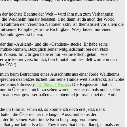
n der höchste Beamte der Welt – wird ihm nun zum Verhängnis:
 die Waldheim massiv belasten. Und dann ist da auch der World
 Rahmen der Vereinten Nationen aktiv ist, thematisiert vor allem die
t seiner Paraphe (»für die Richtigkeit: W.«), lassen nur einen
Saloniki gewusst haben.
er das »Ausland« und die »Ostküste« stecke. Er habe seine
n mitbekommen. Bezüglich seiner Mitgliedschaft bei den Nazi-
n Wissen. Im Übrigen habe er nur »seine Pflicht getan – wie
der wie keiner verschmutzt, beschmutzt und besudelt wurde in den
 der ÖVP)
r mich beim Betrachten eines Ausschnitts aus einer Rede Waldheims,
rechen des Satzes lächelt und seine Hände weit ausstreckt, als wolle
ckermanns Filmessay,
Waldheims Walzer
. Die Regisseurin hat in
d in Österreich nicht zu sehen waren – weder damals noch später –
ermann war gewissermaßen als embedded journalist bei den Anti-
im Film zu sehen ist, so konnte ich doch erst jetzt, dank
hätten die Österreicher die langen Ausschnitte aus der
er für seinen Vater in die Bresche sprang, von einem
t your father is a liar. They know that he is a liar«), damals zur