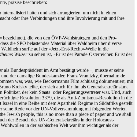
te, präzise beschrieben:
ternalisiert hatten und sich arrangierten, um nicht in einen
macht oder ihre Verbindungen und ihre Involvierung mit und ihre
« bezeichnet), die von den ÖVP-Wahlstrategen und den Pro-
n, dass die SPÖ belastendes Material über Waldheim über diverse
aldheim surfte auf der »Jetzt-Erst-Recht«-Welle in die
dheims Walzer
zu sehen ist, »Er ist der Parade-Österreicher. Er ist der
r als Bundespräsident im Amt bestätigt wurde –, musste er seine
a, und der damalige Bundeskanzler, Franz Vranitzky, übernahm de
llkommen war, was, wie Beckermanns Film schlüssig dokumentiert, mit
o Kreisky teilte, der sich auch für ihn als Generalsekretär stark
litiker, der kein Staats- oder Regierungsvertreter war. Und, auch
rüchtigte Resolution 3379, die als Anti-Zionismus-Resolution in die
Israel in eine Reihe mit dem Apartheid-Regime in Südafrika gestellt
 der seine Rede vor der UN-Vollversammlung mit folgenden Worten
 the Jewish people, this is no more than a piece of paper and we shall
uch der Besuch des UN-Generalsekretärs in der Holocaust-
 Wohlwollen in der arabischen Welt war ihm wichtiger als der