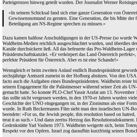
Parteigrenzen hinweg geteilt wurden. Der Journalist Werner Reisinge
»In seinem Schicksal fand sich eine ganze Generation von Österrei
Gewissensnotstand zu geraten. Eine Generation, die bis Mitte der
Beteiligung am NS-Regime sprechen zu müssen.«
Dazu kamen haltlose Anschuldigungen in der US-Presse (so wurde W
Waldheim-Medien reichlich ausgeschlachtet wurden, und überdies deute
Kanäle durchsickern ließ. All das befeuerte das Pro-Waldheim-Lager
Präsidentschaftskanzlei. »Er verkörpert das Land Österreich perfekt«,
perfekte Präsident für Österreich. Aber es ist eine Schande!«
Wenngleich er beim zweiten Anlauf endlich Bundespräsident geworden 
sechsjährige Amtszeit zumeist in der Hofburg absitzen. Von den USA 
facto auch die Aufgaben eines Bundespräsidenten. Waldheim reiste bi
seinem Engagement für die Palästinenser während seiner Zeit als UN-G
gemacht hatte. So konnte PLO-Chef Yassir Arafat am 13. November 19
das sollte nicht vergessen werden, in den 1970-er Jahren wurden viel
Geschichte der UNO eingegangen ist, in der Zionismus als eine Form 
wurde. In Ruth Beckermanns Film sieht man den israelischen UN-Bot
beendete: »For us, the Jewish people, this resolution based on hatred,
treat it as such.« Und dann zerriss Herzog das Resolutionsdokumen
Gedenkstätte Yad Vashem 1973. Waldheim weigerte sich, beim Totengeb
Respekt vor den Opfern. Israel zog daraufhin kurzfristig seinen Botsc