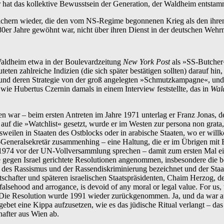
r hat das kollektive Bewusstsein der Generation, der Waldheim entstamm
chern wieder, die den vom NS-Regime begonnenen Krieg als den ihren in
 80er Jahre gewöhnt war, nicht über ihren Dienst in der deutschen Wehr
aldheim etwa in der Boulevardzeitung
New York Post
als »SS-Butcher
ten zahlreiche Indizien (die sich später bestätigen sollten) darauf hi
 und deren Strategie von der groß angelegten »Schmutzkampagne«, und W
 wie Hubertus Czernin damals in einem Interview feststellte, das in
Wal
war – beim ersten Antreten im Jahre 1971 unterlag er Franz Jonas, de
auf die »Watchlist« gesetzt, wurde er im Westen zur persona non grat
sweilen in Staaten des Ostblocks oder in arabische Staaten, wo er wi
eneralsekretär zusammenhing – eine Haltung, die er im Übrigen mit Brun
74 vor der UN-Vollversammlung sprechen – damit zum ersten Mal ein Po
e gegen Israel gerichtete Resolutionen angenommen, insbesondere die be
des Rassismus und der Rassendiskriminierung bezeichnet und der Staat 
schafter und späteren israelischen Staatspräsidenten, Chaim Herzog,
 falsehood and arrogance, is devoid of any moral or legal value. For us,
t. Die Resolution wurde 1991 wieder zurückgenommen. Ja, und da war a
et eine Kippa aufzusetzen, wie es das jüdische Ritual verlangt – das
hafter aus Wien ab.