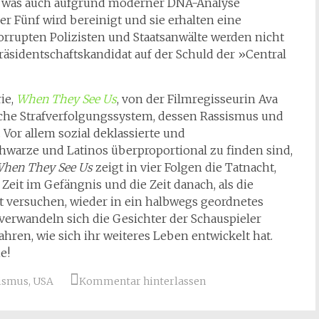
er, was auch aufgrund moderner DNA-Analyse
r Fünf wird bereinigt und sie erhalten eine
orrupten Polizisten und Staatsanwälte werden nicht
äsidentschaftskandidat auf der Schuld der »Central
ie,
When They See Us
, von der Filmregisseurin Ava
che Strafverfolgungssystem, dessen Rassismus und
Vor allem sozial deklassierte und
arze und Latinos überproportional zu finden sind,
hen They See Us
zeigt in vier Folgen die Tatnacht,
 Zeit im Gefängnis und die Zeit danach, als die
 versuchen, wieder in ein halbwegs geordnetes
erwandeln sich die Gesichter der Schauspieler
hren, wie sich ihr weiteres Leben entwickelt hat.
e!
ismus
,
USA
Kommentar hinterlassen