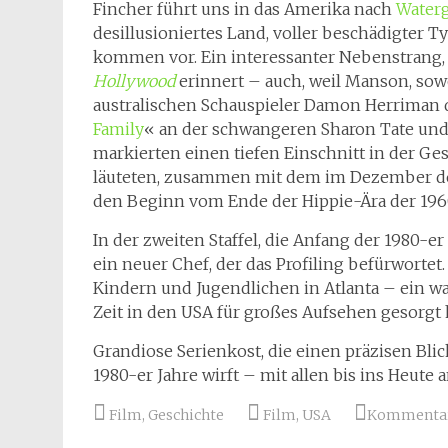
Fincher führt uns in das Amerika nach
Waterg
desillusioniertes Land, voller beschädigter 
kommen vor. Ein interessanter Nebenstrang,
Hollywood
erinnert – auch, weil Manson, sow
australischen Schauspieler Damon Herriman da
Family
« an der schwangeren Sharon Tate un
markierten einen tiefen Einschnitt in der G
läuteten, zusammen mit dem im Dezember de
den Beginn vom Ende der Hippie-Ära der 1960
In der zweiten Staffel, die Anfang der 1980-er 
ein neuer Chef, der das Profiling befürwort
Kindern und Jugendlichen in Atlanta – ein wahr
Zeit in den USA für großes Aufsehen gesorgt 
Grandiose Serienkost, die einen präzisen Bli
1980-er Jahre wirft – mit allen bis ins Heute
Film
,
Geschichte
Film
,
USA
Kommentar 