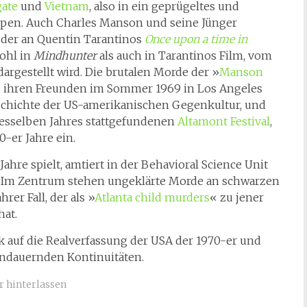
ate
und
Vietnam
, also in ein geprügeltes und
Typen. Auch Charles Manson und seine Jünger
 der an Quentin Tarantinos
Once upon a time in
ohl in
Mindhunter
als auch in Tarantinos Film, vom
rgestellt wird. Die brutalen Morde der »
Manson
d ihren Freunden im Sommer 1969 in Los Angeles
eschichte der US-amerikanischen Gegenkultur, und
sselben Jahres stattgefundenen
Altamont Festival
,
-er Jahre ein.
Jahre spielt, amtiert in der Behavioral Science Unit
et. Im Zentrum stehen ungeklärte Morde an schwarzen
er Fall, der als »
Atlanta child murders
« zu jener
hat.
ck auf die Realverfassung der USA der 1970-er und
 andauernden Kontinuitäten.
hinterlassen