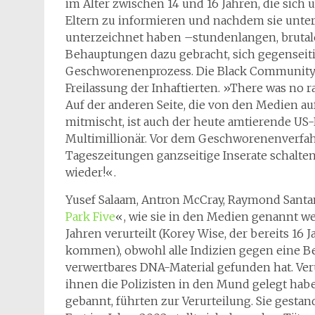
im Alter zwischen 14 und 16 Jahren, die sich
Eltern zu informieren und nachdem sie unter
unterzeichnet haben –stundenlangen, brutal
Behauptungen dazu gebracht, sich gegenseit
Geschworenenprozess. Die Black Community d
Freilassung der Inhaftierten. »There was no r
Auf der anderen Seite, die von den Medien a
mitmischt, ist auch der heute amtierende US
Multimillionär. Vor dem Geschworenenverfa
Tageszeitungen ganzseitige Inserate schalten
wieder!«.
Yusef Salaam, Antron McCray, Raymond Santan
Park Five
«, wie sie in den Medien genannt we
Jahren verurteilt (Korey Wise, der bereits 16 
kommen), obwohl alle Indizien gegen eine Bet
verwertbares DNA-Material gefunden hat. Ver
ihnen die Polizisten in den Mund gelegt hab
gebannt, führten zur Verurteilung. Sie gestan