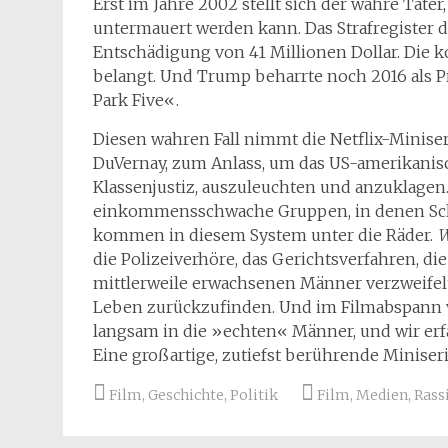
Erst im Jahre 2002 stellt sich der wahre Tät
untermauert werden kann. Das Strafregister de
Entschädigung von 41 Millionen Dollar. Die k
belangt. Und Trump beharrte noch 2016 als Pr
Park Five«.
Diesen wahren Fall nimmt die Netflix-Miniser
DuVernay, zum Anlass, um das US-amerikanis
Klassenjustiz, auszuleuchten und anzuklagen. 
einkommensschwache Gruppen, in denen Schw
kommen in diesem System unter die Räder.
W
die Polizeiverhöre, das Gerichtsverfahren, die
mittlerweile erwachsenen Männer verzweifelt
Leben zurückzufinden. Und im Filmabspann v
langsam in die »echten« Männer, und wir erfa
Eine großartige, zutiefst berührende Miniseri
Film
,
Geschichte
,
Politik
Film
,
Medien
,
Rass