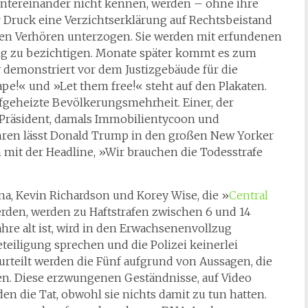
 untereinander nicht kennen, werden – ohne ihre
 Druck eine Verzichtserklärung auf Rechtsbeistand
en Verhören unterzogen. Sie werden mit erfundenen
ig zu bezichtigen. Monate später kommt es zum
emonstriert vor dem Justizgebäude für die
ape!« und »Let them free!« steht auf den Plakaten.
ufgeheizte Bevölkerungsmehrheit. Einer, der
-Präsident, damals Immobilientycoon und
hren lässt Donald Trump in den großen New Yorker
 mit der Headline, »Wir brauchen die Todesstrafe
a, Kevin Richardson und Korey Wise, die »
Central
rden, werden zu Haftstrafen zwischen 6 und 14
Jahre alt ist, wird in den Erwachsenenvollzug
eiligung sprechen und die Polizei keinerlei
urteilt werden die Fünf aufgrund von Aussagen, die
en. Diese erzwungenen Geständnisse, auf Video
den die Tat, obwohl sie nichts damit zu tun hatten.