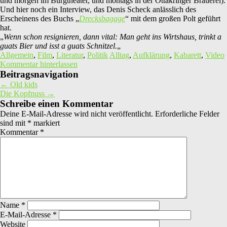
und morgen im Burgtheater, und montags in der Ottakringer Brauerei).
Und hier noch ein Interview, das Denis Scheck anlässlich des
Erscheinens des Buchs „
Drecksbagage
“ mit dem großen Polt geführt
hat.
„
Wenn schon resignieren, dann vital: Man geht ins Wirtshaus, trinkt a
guats Bier und isst a guats Schnitzel.
„
Allgemein
,
Film
,
Literatur
,
Politik
Alltag
,
Aufklärung
,
Kabarett
,
Video
Kommentar hinterlassen
Beitragsnavigation
←
Old kids
Die Kopfnuss
→
Schreibe einen Kommentar
Deine E-Mail-Adresse wird nicht veröffentlicht.
Erforderliche Felder
sind mit
*
markiert
Kommentar
*
Name
*
E-Mail-Adresse
*
Website