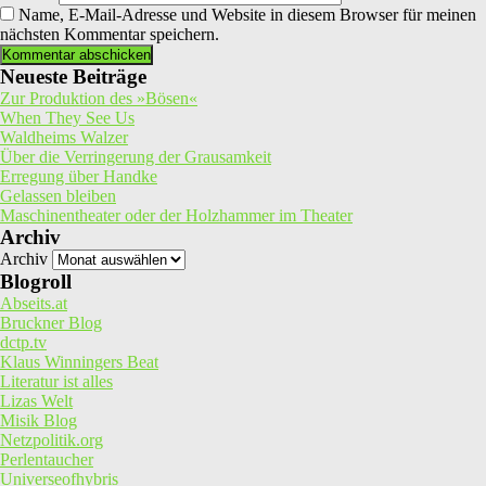
Name, E-Mail-Adresse und Website in diesem Browser für meinen
nächsten Kommentar speichern.
Neueste Beiträge
Zur Produktion des »Bösen«
When They See Us
Waldheims Walzer
Über die Verringerung der Grausamkeit
Erregung über Handke
Gelassen bleiben
Maschinentheater oder der Holzhammer im Theater
Archiv
Archiv
Blogroll
Abseits.at
Bruckner Blog
dctp.tv
Klaus Winningers Beat
Literatur ist alles
Lizas Welt
Misik Blog
Netzpolitik.org
Perlentaucher
Universeofhybris