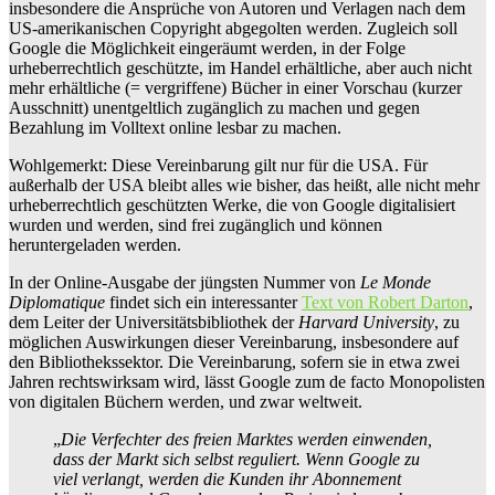
insbesondere die Ansprüche von Autoren und Verlagen nach dem
US-amerikanischen Copyright abgegolten werden. Zugleich soll
Google die Möglichkeit eingeräumt werden, in der Folge
urheberrechtlich geschützte, im Handel erhältliche, aber auch nicht
mehr erhältliche (= vergriffene) Bücher in einer Vorschau (kurzer
Ausschnitt) unentgeltlich zugänglich zu machen und gegen
Bezahlung im Volltext online lesbar zu machen.
Wohlgemerkt: Diese Vereinbarung gilt nur für die USA. Für
außerhalb der USA bleibt alles wie bisher, das heißt, alle nicht mehr
urheberrechtlich geschützten Werke, die von Google digitalisiert
wurden und werden, sind frei zugänglich und können
heruntergeladen werden.
In der Online-Ausgabe der jüngsten Nummer von
Le Monde
Diplomatique
findet sich ein interessanter
Text von Robert Darton
,
dem Leiter der Universitätsbibliothek der
Harvard University
, zu
möglichen Auswirkungen dieser Vereinbarung, insbesondere auf
den Bibliothekssektor. Die Vereinbarung, sofern sie in etwa zwei
Jahren rechtswirksam wird, lässt Google zum de facto Monopolisten
von digitalen Büchern werden, und zwar weltweit.
„
Die Verfechter des freien Marktes werden einwenden,
dass der Markt sich selbst reguliert. Wenn Google zu
viel verlangt, werden die Kunden ihr Abonnement