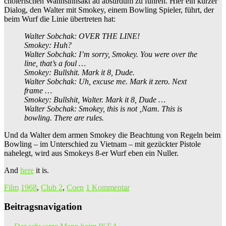
cholerischen Wahnsinnsakt ad absurdum zu führen. Hier ein kurzer
Dialog, den Walter mit Smokey, einem Bowling Spieler, führt, der
beim Wurf die Linie übertreten hat:
Walter Sobchak: OVER THE LINE!
Smokey: Huh?
Walter Sobchak: I’m sorry, Smokey. You were over the
line, that’s a foul …
Smokey: Bullshit. Mark it 8, Dude.
Walter Sobchak: Uh, excuse me. Mark it zero. Next
frame …
Smokey: Bullshit, Walter. Mark it 8, Dude …
Walter Sobchak: Smokey, this is not ‚Nam. This is
bowling. There are rules.
Und da Walter dem armen Smokey die Beachtung von Regeln beim
Bowling – im Unterschied zu Vietnam – mit gezückter Pistole
nahelegt, wird aus Smokeys 8-er Wurf eben ein Nuller.
And
here
it is.
Film
1968
,
Club 2
,
Coen
1 Kommentar
Beitragsnavigation