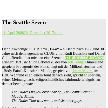
The Seattle Seven
11. April 2008
20. Dezember 2017
admin
Der dieswöchige CLUB 2 zu „
1968
“ – 40 Jahre nach 1968 und 30
Jahre nach dem legendären CLUB 2 mit Rudi Dutschke und Daniel
Cohn-Bendit – hat mich an eine Szene in
THE BIG LEBOWSKI
erinnert. Jeff
The Dude
Lebowski, der von
Jeff Bridges
hinreißend
gespielte Protagonist des Films, liegt mit der Millionärstochter und
„Body Paint“-Künstlerin Maude, gespielt von
Julian Moore
, im
Bett. Während er an einem Joint danach zieht, spricht er über ein,
seiner Meinung nach, zeitgeschichtliches Jahrhundertereignis, an
dem er beteiligt war:
The Dude: Did you ever hear of „The Seattle Seven“?
Maude: Mmm.
The Dude: That was me … and six other guys.