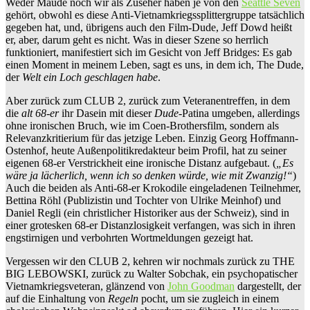
Weder Maude noch wir als Zuseher haben je von den
Seattle Seven
gehört, obwohl es diese Anti-Vietnamkriegssplittergruppe tatsächlich
gegeben hat, und, übrigens auch den Film-Dude, Jeff Dowd heißt
er, aber, darum geht es nicht. Was in dieser Szene so herrlich
funktioniert, manifestiert sich im Gesicht von Jeff Bridges: Es gab
einen Moment in meinem Leben, sagt es uns, in dem ich, The Dude,
der
Welt ein Loch geschlagen habe
.
Aber zurück zum CLUB 2, zurück zum Veteranentreffen, in dem
die
alt 68-er
ihr Dasein mit dieser
Dude
-Patina umgeben, allerdings
ohne ironischen Bruch, wie im Coen-Brothersfilm, sondern als
Relevanzkritierium für das jetzige Leben. Einzig Georg Hoffmann-
Ostenhof, heute Außenpolitikredakteur beim Profil, hat zu seiner
eigenen 68-er Verstrickheit eine ironische Distanz aufgebaut. (
„Es
wäre ja lächerlich, wenn ich so denken würde, wie mit Zwanzig!“
)
Auch die beiden als Anti-68-er Krokodile eingeladenen Teilnehmer,
Bettina Röhl (Publizistin und Tochter von Ulrike Meinhof) und
Daniel Regli (ein christlicher Historiker aus der Schweiz), sind in
einer grotesken 68-er Distanzlosigkeit verfangen, was sich in ihren
engstirnigen und verbohrten Wortmeldungen gezeigt hat.
Vergessen wir den CLUB 2, kehren wir nochmals zurück zu THE
BIG LEBOWSKI, zurück zu Walter Sobchak, ein psychopatischer
Vietnamkriegsveteran, glänzend von
John Goodman
dargestellt, der
auf die Einhaltung von
Regeln
pocht, um sie zugleich in einem