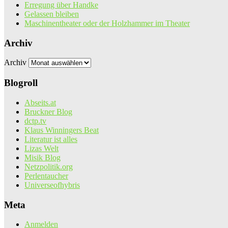
Erregung über Handke
Gelassen bleiben
Maschinentheater oder der Holzhammer im Theater
Archiv
Archiv
Blogroll
Abseits.at
Bruckner Blog
dctp.tv
Klaus Winningers Beat
Literatur ist alles
Lizas Welt
Misik Blog
Netzpolitik.org
Perlentaucher
Universeofhybris
Meta
Anmelden