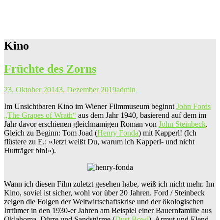
Kino
Früchte des Zorns
23. Oktober 2014
3. Dezember 2019
admin
Im Unsichtbaren Kino im Wiener Filmmuseum beginnt
John Fords
„The Grapes of Wrath“
aus dem Jahr 1940, basierend auf dem im
Jahr davor erschienen gleichnamigen Roman von
John Steinbeck
.
Gleich zu Beginn: Tom Joad (
Henry Fonda
) mit Kapperl! (Ich
flüstere zu E.: »Jetzt weißt Du, warum ich Kapperl- und nicht
Hutträger bin!«).
Wann ich diesen Film zuletzt gesehen habe, weiß ich nicht mehr. Im
Kino, soviel ist sicher, wohl vor über 20 Jahren. Ford / Steinbeck
zeigen die Folgen der Weltwirtschaftskrise und der ökologischen
Irrtümer in den 1930-er Jahren am Beispiel einer Bauernfamilie aus
Oklahoma. Dürre und Sandstürme (
Dust Bowl
), Armut und Elend