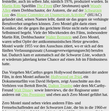
feststellte, auch im selben Jahr, nämlich 1976, produziert wurden. In
Martin Ritts
Spielfilm
The Front
(
Der Strohmann
) spielt
Woody
Allen
einen Drehbuchautor, der Autoren, die auf der
Schwarzen
Liste
des
House Commitee on Unamerican Activities
“ (HUAC)
gelandet sind, seinen Namen leiht, damit sie das gegen sie verhängte
Berufsverbot umgehen können. Zero Mostel gibt darin einen
Komiker, der die gegen ihn gerichtete Hetze nicht mehr erträgt und
Selbstmord begeht. Viele der Miwirkenden des Films, insbesondere
Martin Ritt, Drehbuchautor
Walter Bernstein
und Zero Mostel,
waren selbst Opfer der antikommunistischen Hetze geworden.
Mostel wurde 1955 vor den Ausschuss zitiert, wo er sich auf den
fünften Verfassungszusatz (Aussageverweigerungsrecht) berufen
hat. Dadurch kam er automatisch auf die
Schwarze Liste
, wodurch
er wiederum jahrelang keine Chance auf einen Job im Filmbusiness
hatte.
Das Vorgehen McCarthys gegen Hollywood thematisiert der andere
Film, in dem Mostel auftaucht:
Hollywood on Trial
, ein
Dokumentarfilm von David Helpern, zeigt Ausschnitte aus den
Verhören von Bertolt Brecht,
Dalton Trumbo
oder dem McCarthy-
Freund
Walt Disney
sowie Interviews, die der Regisseur unter
anderen mit
Otto Preminger
und eben auch Zero Mostel geführt hat.
Zero Mostel stand neben vielen anderen Film- und
Fernsehschaffenden auf der
Schwarzen Liste
, die bis in die 1960-er