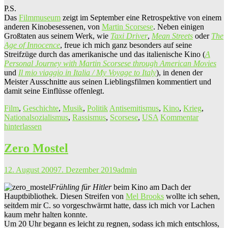
P.S.
Das
Filmmuseum
zeigt im September eine Retrospektive von einem
anderen Kinobesessenen, von
Martin Scorsese
. Neben einigen
Großtaten aus seinem Werk, wie
Taxi Driver
,
Mean Streets
oder
The
Age of Innocence
, freue ich mich ganz besonders auf seine
Streifzüge durch das amerikanische und das italienische Kino (
A
Personal Journey with Martin Scorsese through American Movies
und
Il mio viaggio in Italia / My Voyage to Italy
), in denen der
Meister Ausschnitte aus seinen Lieblingsfilmen kommentiert und
damit seine Einflüsse offenlegt.
Film
,
Geschichte
,
Musik
,
Politik
Antisemitismus
,
Kino
,
Krieg
,
Nationalsozialismus
,
Rassismus
,
Scorsese
,
USA
Kommentar
hinterlassen
Zero Mostel
12. August 2009
7. Dezember 2019
admin
Frühling für Hitler
beim Kino am Dach der
Hauptbibliothek. Diesen Streifen von
Mel Brooks
wollte ich sehen,
seitdem mir C. so vorgeschwärmt hatte, dass ich mich vor Lachen
kaum mehr halten konnte.
Um 20 Uhr begann es leicht zu regnen, sodass ich mich entschloss,