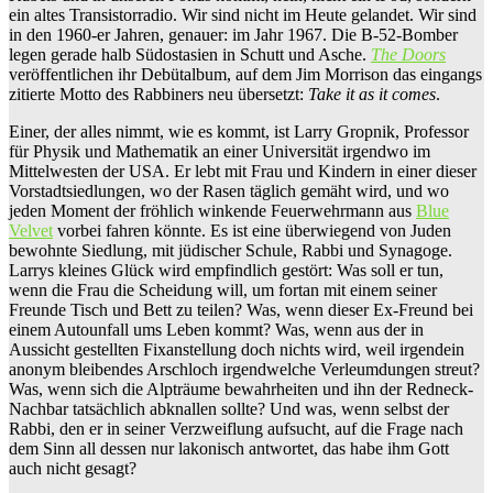
ein altes Transistorradio. Wir sind nicht im Heute gelandet. Wir sind
in den 1960-er Jahren, genauer: im Jahr 1967. Die B-52-Bomber
legen gerade halb Südostasien in Schutt und Asche.
The Doors
veröffentlichen ihr Debütalbum, auf dem Jim Morrison das eingangs
zitierte Motto des Rabbiners neu übersetzt:
Take it as it comes
.
Einer, der alles nimmt, wie es kommt, ist Larry Gropnik, Professor
für Physik und Mathematik an einer Universität irgendwo im
Mittelwesten der USA. Er lebt mit Frau und Kindern in einer dieser
Vorstadtsiedlungen, wo der Rasen täglich gemäht wird, und wo
jeden Moment der fröhlich winkende Feuerwehrmann aus
Blue
Velvet
vorbei fahren könnte. Es ist eine überwiegend von Juden
bewohnte Siedlung, mit jüdischer Schule, Rabbi und Synagoge.
Larrys kleines Glück wird empfindlich gestört: Was soll er tun,
wenn die Frau die Scheidung will, um fortan mit einem seiner
Freunde Tisch und Bett zu teilen? Was, wenn dieser Ex-Freund bei
einem Autounfall ums Leben kommt? Was, wenn aus der in
Aussicht gestellten Fixanstellung doch nichts wird, weil irgendein
anonym bleibendes Arschloch irgendwelche Verleumdungen streut?
Was, wenn sich die Alpträume bewahrheiten und ihn der Redneck-
Nachbar tatsächlich abknallen sollte? Und was, wenn selbst der
Rabbi, den er in seiner Verzweiflung aufsucht, auf die Frage nach
dem Sinn all dessen nur lakonisch antwortet, das habe ihm Gott
auch nicht gesagt?