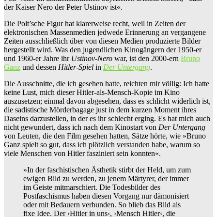
der Kaiser Nero der Peter Ustinov ist«.
Die Polt’sche Figur hat klarerweise recht, weil in Zeiten der
elektronischen Massenmedien jedwede Erinnerung an vergangene
Zeiten ausschließlich über von diesen Medien produzierte Bilder
hergestellt wird. Was den jugendlichen Kinogängern der 1950-er
und 1960-er Jahre ihr
Ustinov-Nero
war, ist den 2000-ern
Bruno
Ganz
und dessen
Hitler-Spiel
in
Der Untergang
.
Die Ausschnitte, die ich gesehen hatte, reichten mir völlig: Ich hatte
keine Lust, mich dieser Hitler-als-Mensch-Kopie im Kino
auszusetzen; einmal davon abgesehen, dass es schlicht widerlich ist,
die sadistische Mörderbagage just in dem kurzen Moment ihres
Daseins darzustellen, in der es ihr schlecht erging. Es hat mich auch
nicht gewundert, dass ich nach dem Kinostart von
Der Untergang
von Leuten, die den Film gesehen hatten, Sätze hörte, wie »Bruno
Ganz spielt so gut, dass ich plötzlich verstanden habe, warum so
viele Menschen von Hitler fasziniert sein konnten«.
»In der faschistischen Ästhetik stirbt der Held, um zum
ewigen Bild zu werden, zu jenem Märtyrer, der immer
im Geiste mitmarschiert. Die Todesbilder des
Postfaschismus haben diesen Vorgang nur dämonisiert
oder mit Bedauern verbunden. So blieb das Bild als
fixe Idee. Der ›Hitler in uns‹, ›Mensch Hitler‹, die