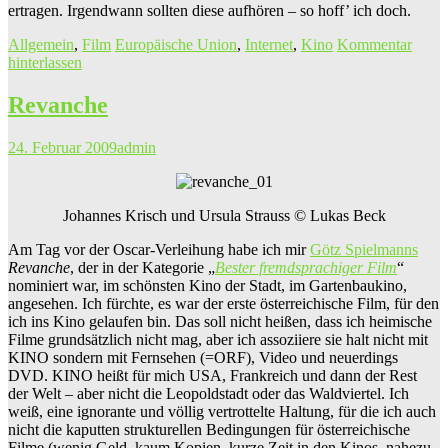
ertragen. Irgendwann sollten diese aufhören – so hoff’ ich doch.
Allgemein
,
Film
Europäische Union
,
Internet
,
Kino
Kommentar
hinterlassen
Revanche
24. Februar 2009
admin
Johannes Krisch und Ursula Strauss © Lukas Beck
Am Tag vor der Oscar-Verleihung habe ich mir
Götz Spielmanns
Revanche
, der in der Kategorie „
Bester fremdsprachiger Film
“
nominiert war, im schönsten Kino der Stadt, im Gartenbaukino,
angesehen. Ich fürchte, es war der erste österreichische Film, für den
ich ins Kino gelaufen bin. Das soll nicht heißen, dass ich heimische
Filme grundsätzlich nicht mag, aber ich assoziiere sie halt nicht mit
KINO sondern mit Fernsehen (=ORF), Video und neuerdings
DVD. KINO heißt für mich USA, Frankreich und dann der Rest
der Welt – aber nicht die Leopoldstadt oder das Waldviertel. Ich
weiß, eine ignorante und völlig vertrottelte Haltung, für die ich auch
nicht die kaputten strukturellen Bedingungen für österreichische
Filme (wenig Geld, kaum Kopien, kurze Zeit in den Kinos, nahezu