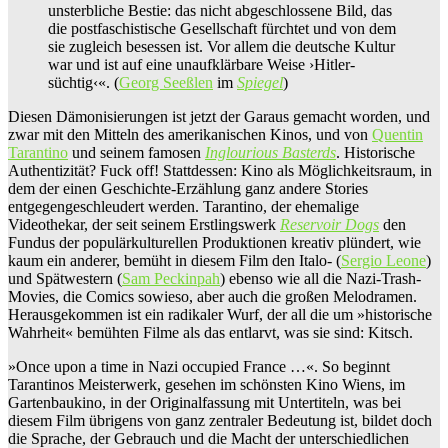
unsterbliche Bestie: das nicht abgeschlossene Bild, das
die postfaschistische Gesellschaft fürchtet und von dem
sie zugleich besessen ist. Vor allem die deutsche Kultur
war und ist auf eine unaufklärbare Weise ›Hitler-
süchtig‹«. (
Georg Seeßlen
im
Spiegel
)
Diesen Dämonisierungen ist jetzt der Garaus gemacht worden, und
zwar mit den Mitteln des amerikanischen Kinos, und von
Quentin
Tarantino
und seinem famosen
Inglourious Basterds
. Historische
Authentizität? Fuck off! Stattdessen: Kino als Möglichkeitsraum, in
dem der einen Geschichte-Erzählung ganz andere Stories
entgegengeschleudert werden. Tarantino, der ehemalige
Videothekar, der seit seinem Erstlingswerk
Reservoir Dogs
den
Fundus der populärkulturellen Produktionen kreativ plündert, wie
kaum ein anderer, bemüht in diesem Film den Italo- (
Sergio Leone
)
und Spätwestern (
Sam Peckinpah
) ebenso wie all die Nazi-Trash-
Movies, die Comics sowieso, aber auch die großen Melodramen.
Herausgekommen ist ein radikaler Wurf, der all die um »historische
Wahrheit« bemühten Filme als das entlarvt, was sie sind: Kitsch.
»Once upon a time in Nazi occupied France …«. So beginnt
Tarantinos Meisterwerk, gesehen im schönsten Kino Wiens, im
Gartenbaukino, in der Originalfassung mit Untertiteln, was bei
diesem Film übrigens von ganz zentraler Bedeutung ist, bildet doch
die Sprache, der Gebrauch und die Macht der unterschiedlichen