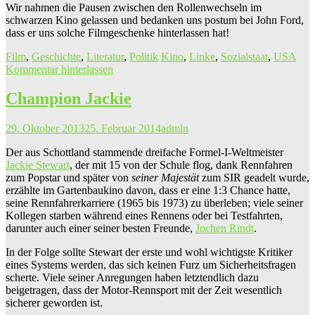
Wir nahmen die Pausen zwischen den Rollenwechseln im
schwarzen Kino gelassen und bedanken uns postum bei John Ford,
dass er uns solche Filmgeschenke hinterlassen hat!
Film
,
Geschichte
,
Literatur
,
Politik
Kino
,
Linke
,
Sozialstaat
,
USA
Kommentar hinterlassen
Champion Jackie
29. Oktober 2013
25. Februar 2014
admin
Der aus Schottland stammende dreifache Formel-I-Weltmeister
Jackie Stewart
, der mit 15 von der Schule flog, dank Rennfahren
zum Popstar und später von
seiner Majestät
zum SIR geadelt wurde,
erzählte im Gartenbaukino davon, dass er eine 1:3 Chance hatte,
seine Rennfahrerkarriere (1965 bis 1973) zu überleben; viele seiner
Kollegen starben während eines Rennens oder bei Testfahrten,
darunter auch einer seiner besten Freunde,
Jochen Rindt
.
In der Folge sollte Stewart der erste und wohl wichtigste Kritiker
eines Systems werden, das sich keinen Furz um Sicherheitsfragen
scherte. Viele seiner Anregungen haben letztendlich dazu
beigetragen, dass der Motor-Rennsport mit der Zeit wesentlich
sicherer geworden ist.