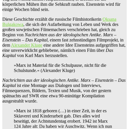
körperlichen Mühen ihm die Sehkraft rauben. Eisenstein wird für
einige Wochen blind sein.
Diese Geschichte erzählt die russische Filmhistorikerin
Oksana
Bulgakowa
, die sich der Aufarbeitung von Leben und Werk des
großen sowjetischen Filmemachers verschrieben hat, gleich zu
Beginn von
Nachrichten aus der ideologischen Antike. Marx –
Eisenstein – Das Kapital
, einem fast zehnstündigen Filmprojekt, in
dem
Alexander Kluge
eine andere Idee Eisensteins aufgegriffen hat,
eine unverwirklicht gebliebene, nämlich einen Film über
Das
Kapital
von Karl Marx herzustellen.
»Marx ist Material für die Schulpause, nicht für die
Schulstunde.« (Alexander Kluge)
Nachrichten aus der ideologischen Antike. Marx – Eisenstein – Das
Kapital
ist eine Montage aus Dialogen und Interviews,
Filmsequenzen, Bildern, Texten und Musik, von der gestern
spätnachts auf SWR eine etwa 90-minütige Kompilation
ausgestrahlt wurde.
»Marx ist 1818 geboren (…) in einer Zeit, in der es
Sklaverei und Kinderarbeit gab. Dies alles wird
beseitigt, der Achtstundentag erobert. 1942 ist Marx
124 Jahre alt: Da haben wir Auschwitz. Wenn ich nun