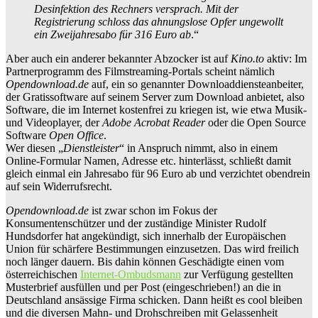
Desinfektion des Rechners versprach. Mit der
Registrierung schloss das ahnungslose Opfer ungewollt
ein Zweijahresabo für 316 Euro ab
.“
Aber auch ein anderer bekannter Abzocker ist auf
Kino.to
aktiv: Im
Partnerprogramm des Filmstreaming-Portals scheint nämlich
Opendownload.de
auf, ein so genannter Downloaddiensteanbeiter,
der Gratissoftware auf seinem Server zum Download anbietet, also
Software, die im Internet kostenfrei zu kriegen ist, wie etwa Musik-
und Videoplayer, der
Adobe Acrobat Reader
oder die Open Source
Software
Open Office
.
Wer diesen „
Dienstleister
“ in Anspruch nimmt, also in einem
Online-Formular Namen, Adresse etc. hinterlässt, schließt damit
gleich einmal ein Jahresabo für 96 Euro ab und verzichtet obendrein
auf sein Widerrufsrecht.
Opendownload.de
ist zwar schon im Fokus der
Konsumentenschützer und der zuständige Minister Rudolf
Hundsdorfer hat angekündigt, sich innerhalb der Europäischen
Union für schärfere Bestimmungen einzusetzen. Das wird freilich
noch länger dauern. Bis dahin können Geschädigte einen vom
österreichischen
Internet-Ombudsmann
zur Verfügung gestellten
Musterbrief ausfüllen und per Post (eingeschrieben!) an die in
Deutschland ansässige Firma schicken. Dann heißt es cool bleiben
und die diversen Mahn- und Drohschreiben mit Gelassenheit