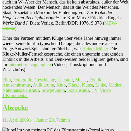
auch im W»Aber der Mensch, das ist kein abstraktes, außer der Welt
hockendes Wesen. Der Mensch, das ist die Welt des Menschen,
Staat, Sozietät.«
(Marx in der Einleitung von
Zur Kritik der
Hegelschen Rechtsphilosophie
. In: Karl Marx / Friedrich Engels:
Werke Band I
. Dietz Verlag, Berlin/DDR 1976, S.378 (
MEW-
Online
)
Einer der Partner, mit dem Kluge über viele Jahre hinweg immer
wieder seine für ihn typischen Dialoge, die alles andere als ein
Frage-Antwort-Spiel sind, geführt hat, war
Heiner Müller
. Die
Kluge-Müller-Fernsehgespräche, die einen ungemein anregenden
Einblick in die Arbeits- und Denkweisen beider Figuren geben, sind
im
Internet frei zugänglich
(Videos, Transkriptionen und
Zusatzinfos).
Film
,
Fotografie
,
Geschichte
,
Literatur
,
Musik
,
Politik
Antisemitismus
,
Aufklärung
,
Kino
,
Kluge
,
Kunst
,
Linke
,
Medien
,
Nationalsozialismus
,
Sowjetunion
,
Sozialismus
,
TV
,
Video
1 Kommentar
Abzocke
11. April 2009
14. Januar 2017
admin
Um von meinem PC das Filmstreaming-Portal
kino.to