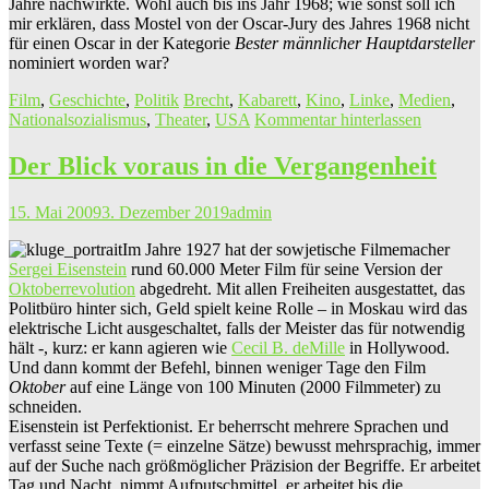
Jahre nachwirkte. Wohl auch bis ins Jahr 1968; wie sonst soll ich
mir erklären, dass Mostel von der Oscar-Jury des Jahres 1968 nicht
für einen Oscar in der Kategorie
Bester männlicher Hauptdarsteller
nominiert worden war?
Film
,
Geschichte
,
Politik
Brecht
,
Kabarett
,
Kino
,
Linke
,
Medien
,
Nationalsozialismus
,
Theater
,
USA
Kommentar hinterlassen
Der Blick voraus in die Vergangenheit
15. Mai 2009
3. Dezember 2019
admin
Im Jahre 1927 hat der sowjetische Filmemacher
Sergei Eisenstein
rund 60.000 Meter Film für seine Version der
Oktoberrevolution
abgedreht. Mit allen Freiheiten ausgestattet, das
Politbüro hinter sich, Geld spielt keine Rolle – in Moskau wird das
elektrische Licht ausgeschaltet, falls der Meister das für notwendig
hält -, kurz: er kann agieren wie
Cecil B. deMille
in Hollywood.
Und dann kommt der Befehl, binnen weniger Tage den Film
Oktober
auf eine Länge von 100 Minuten (2000 Filmmeter) zu
schneiden.
Eisenstein ist Perfektionist. Er beherrscht mehrere Sprachen und
verfasst seine Texte (= einzelne Sätze) bewusst mehrsprachig, immer
auf der Suche nach größmöglicher Präzision der Begriffe. Er arbeitet
Tag und Nacht, nimmt Aufputschmittel, er arbeitet bis die