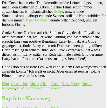
Die Coens haben eine Tragikömodie auf die Leinwand gezimmert,
mit all den köstlichen Zugaben, die ihre Filme schon immer
auszeichneten: Ein phantastisches
Script
, umwerfende
Situationskomik, abrupt endende Szenen, brillante Kamerabilder, für
die wie immer
Roger Deakins
verantwortlich zeichnet, und ein
furioses Finale.
Große Szene: Der koreanische Student Clive, der den Physiktest
nicht bestanden hat, weil er keine Ahnung von Mathematik hatte,
ersucht Larry um positive Benotung. Larry lehnt ab. Als Clive
gegangen ist, findet Larry einen mit Dollarscheinen prall gefüllten
Briefumschlag in seinem Büro, den Clive »vergessen« hat – was
dieser, als ihn Larry später zur Rede stellt, abstreitet. Und der arme
Larry hat ein Problem. (Das muss man gesehen haben!)
Hatte Hiob das bessere Los, weil er an seinem Gott wenigstens noch
zweifeln konnte? Ich weiß es nicht. Aber eines ist gewiss: solche
Filme konnte er nicht sehen.
Film
,
Geschichte
,
Musik
Alltag
,
Coen
,
Kino
,
Krieg
,
Musik
,
Religion
,
USA
Kommentar hinterlassen
Pop fetzt Nazis weg