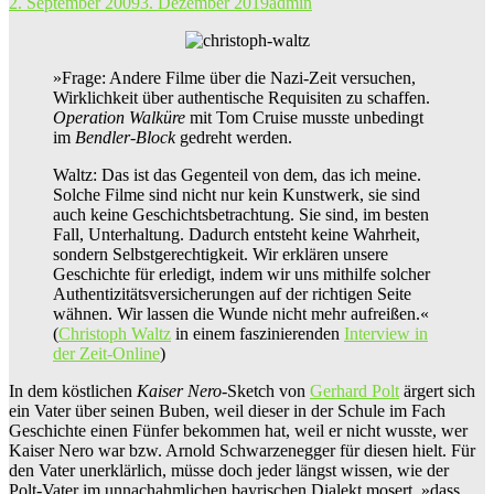
2. September 2009
3. Dezember 2019
admin
»Frage: Andere Filme über die Nazi-Zeit versuchen,
Wirklichkeit über authentische Requisiten zu schaffen.
Operation Walküre
mit Tom Cruise musste unbedingt
im
Bendler-Block
gedreht werden.
Waltz: Das ist das Gegenteil von dem, das ich meine.
Solche Filme sind nicht nur kein Kunstwerk, sie sind
auch keine Geschichtsbetrachtung. Sie sind, im besten
Fall, Unterhaltung. Dadurch entsteht keine Wahrheit,
sondern Selbstgerechtigkeit. Wir erklären unsere
Geschichte für erledigt, indem wir uns mithilfe solcher
Authentizitätsversicherungen auf der richtigen Seite
wähnen. Wir lassen die Wunde nicht mehr aufreißen.«
(
Christoph Waltz
in einem faszinierenden
Interview in
der Zeit-Online
)
In dem köstlichen
Kaiser Nero
-Sketch von
Gerhard Polt
ärgert sich
ein Vater über seinen Buben, weil dieser in der Schule im Fach
Geschichte einen Fünfer bekommen hat, weil er nicht wusste, wer
Kaiser Nero war bzw. Arnold Schwarzenegger für diesen hielt. Für
den Vater unerklärlich, müsse doch jeder längst wissen, wie der
Polt-Vater im unnachahmlichen bayrischen Dialekt mosert, »dass