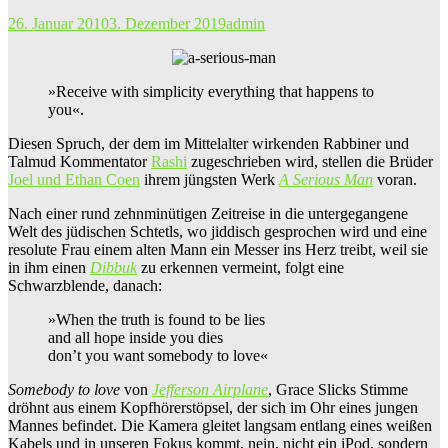
26. Januar 2010
3. Dezember 2019
admin
»Receive with simplicity everything that happens to
you«.
Diesen Spruch, der dem im Mittelalter wirkenden Rabbiner und
Talmud Kommentator
Rashi
zugeschrieben wird, stellen die Brüder
Joel und Ethan Coen
ihrem jüngsten Werk
A Serious Man
voran.
Nach einer rund zehnminütigen Zeitreise in die untergegangene
Welt des jüdischen Schtetls, wo jiddisch gesprochen wird und eine
resolute Frau einem alten Mann ein Messer ins Herz treibt, weil sie
in ihm einen
Dibbuk
zu erkennen vermeint, folgt eine
Schwarzblende, danach:
»When the truth is found to be lies
and all hope inside you dies
don’t you want somebody to love«
Somebody to love
von
Jefferson Airplane
, Grace Slicks Stimme
dröhnt aus einem Kopfhörerstöpsel, der sich im Ohr eines jungen
Mannes befindet. Die Kamera gleitet langsam entlang eines weißen
Kabels und in unseren Fokus kommt, nein, nicht ein iPod, sondern