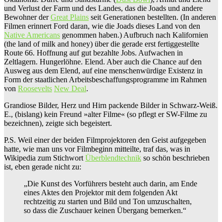
und Verlust der Farm und des Landes, das die Joads und andere
Bewohner der
Great Plains
seit Generationen bestellten. (In anderen
Filmen erinnert Ford daran, wie die Joads dieses Land von den
Native Americans
genommen haben.) Aufbruch nach Kalifornien
(the land of milk and honey) über die gerade erst fertiggestellte
Route 66. Hoffnung auf gut bezahlte Jobs. Aufwachen in
Zeltlagern. Hungerlöhne. Elend. Aber auch die Chance auf den
Ausweg aus dem Elend, auf eine menschenwürdige Existenz in
Form der staatlichen Arbeitsbeschaffungsprogramme im Rahmen
von
Roosevelts
New Deal
.
Grandiose Bilder, Herz und Hirn packende Bilder in Schwarz-Weiß.
E., (bislang) kein Freund »alter Filme« (so pflegt er SW-Filme zu
bezeichnen), zeigte sich begeistert.
P.S. Weil einer der beiden Filmprojektoren den Geist aufgegeben
hatte, wie man uns vor Filmbeginn mitteilte, traf das, was in
Wikipedia zum Stichwort
Überblendtechnik
so schön beschrieben
ist, eben gerade nicht zu:
„Die Kunst des Vorführers besteht auch darin, am Ende
eines Aktes den Projektor mit dem folgenden Akt
rechtzeitig zu starten und Bild und Ton umzuschalten,
so dass die Zuschauer keinen Übergang bemerken.“