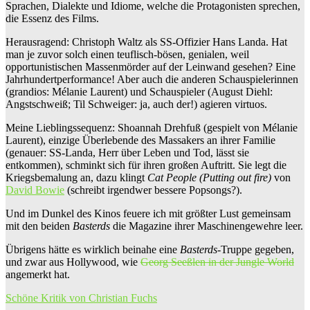
Sprachen, Dialekte und Idiome, welche die Protagonisten sprechen,
die Essenz des Films.
Herausragend: Christoph Waltz als SS-Offizier Hans Landa. Hat
man je zuvor solch einen teuflisch-bösen, genialen, weil
opportunistischen Massenmörder auf der Leinwand gesehen? Eine
Jahrhundertperformance! Aber auch die anderen Schauspielerinnen
(grandios: Mélanie Laurent) und Schauspieler (August Diehl:
Angstschweiß; Til Schweiger: ja, auch der!) agieren virtuos.
Meine Lieblingssequenz: Shoannah Drehfuß (gespielt von Mélanie
Laurent), einzige Überlebende des Massakers an ihrer Familie
(genauer: SS-Landa, Herr über Leben und Tod, lässt sie
entkommen), schminkt sich für ihren großen Auftritt. Sie legt die
Kriegsbemalung an, dazu klingt
Cat People (Putting out fire)
von
David Bowie
(schreibt irgendwer bessere Popsongs?).
Und im Dunkel des Kinos feuere ich mit größter Lust gemeinsam
mit den beiden
Basterds
die Magazine ihrer Maschinengewehre leer.
Übrigens hätte es wirklich beinahe eine
Basterds
-Truppe gegeben,
und zwar aus Hollywood, wie
Georg Seeßlen in der Jungle World
angemerkt hat.
Schöne Kritik von Christian Fuchs