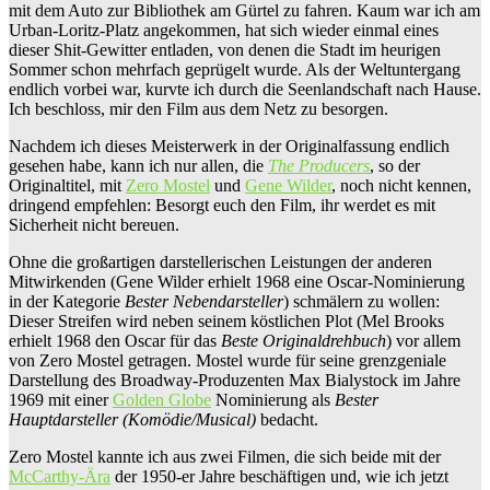
mit dem Auto zur Bibliothek am Gürtel zu fahren. Kaum war ich am
Urban-Loritz-Platz angekommen, hat sich wieder einmal eines
dieser Shit-Gewitter entladen, von denen die Stadt im heurigen
Sommer schon mehrfach geprügelt wurde. Als der Weltuntergang
endlich vorbei war, kurvte ich durch die Seenlandschaft nach Hause.
Ich beschloss, mir den Film aus dem Netz zu besorgen.
Nachdem ich dieses Meisterwerk in der Originalfassung endlich
gesehen habe, kann ich nur allen, die
The Producers
, so der
Originaltitel, mit
Zero Mostel
und
Gene Wilder
, noch nicht kennen,
dringend empfehlen: Besorgt euch den Film, ihr werdet es mit
Sicherheit nicht bereuen.
Ohne die großartigen darstellerischen Leistungen der anderen
Mitwirkenden (Gene Wilder erhielt 1968 eine Oscar-Nominierung
in der Kategorie
Bester Nebendarsteller
) schmälern zu wollen:
Dieser Streifen wird neben seinem köstlichen Plot (Mel Brooks
erhielt 1968 den Oscar für das
Beste Originaldrehbuch
) vor allem
von Zero Mostel getragen. Mostel wurde für seine grenzgeniale
Darstellung des Broadway-Produzenten Max Bialystock im Jahre
1969 mit einer
Golden Globe
Nominierung als
Bester
Hauptdarsteller (Komödie/Musical)
bedacht.
Zero Mostel kannte ich aus zwei Filmen, die sich beide mit der
McCarthy-Ära
der 1950-er Jahre beschäftigen und, wie ich jetzt