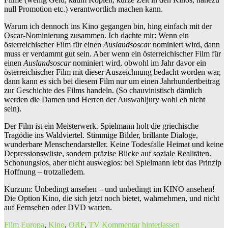
null Promotion etc.) verantwortlich machen kann.
Warum ich dennoch ins Kino gegangen bin, hing einfach mit der
Oscar-Nominierung zusammen. Ich dachte mir: Wenn ein
österreichischer Film für einen
Auslandsoscar
nominiert wird, dann
muss er verdammt gut sein. Aber wenn ein österreichischer Film für
einen
Auslandsoscar
nominiert wird, obwohl im Jahr davor ein
österreichischer Film mit dieser Auszeichnung bedacht worden war,
dann kann es sich bei diesem Film nur um einen Jahrhundertbeitrag
zur Geschichte des Films handeln. (So chauvinistisch dämlich
werden die Damen und Herren der Auswahljury wohl eh nicht
sein).
Der Film ist ein Meisterwerk. Spielmann holt die griechische
Tragödie ins Waldviertel. Stimmige Bilder, brillante Dialoge,
wunderbare Menschendarsteller. Keine Todesfalle Heimat und keine
Depressionswüste, sondern präzise Blicke auf soziale Realitäten.
Schonungslos, aber nicht ausweglos: bei Spielmann lebt das Prinzip
Hoffnung – trotzalledem.
Kurzum: Unbedingt ansehen – und unbedingt im KINO ansehen!
Die Option Kino, die sich jetzt noch bietet, wahrnehmen, und nicht
auf Fernsehen oder DVD warten.
Film
Europa
,
Kino
,
ORF
,
TV
Kommentar hinterlassen