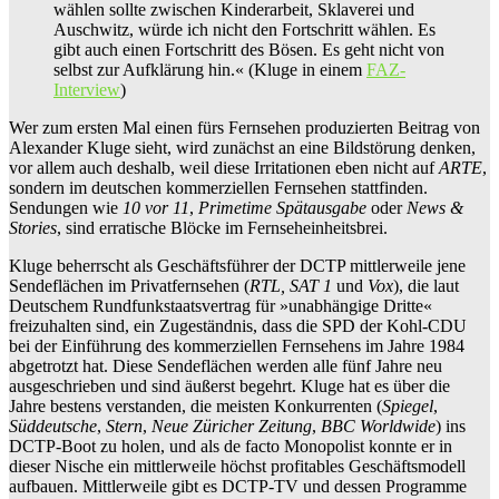
wählen sollte zwischen Kinderarbeit, Sklaverei und
Auschwitz, würde ich nicht den Fortschritt wählen. Es
gibt auch einen Fortschritt des Bösen. Es geht nicht von
selbst zur Aufklärung hin.« (Kluge in einem
FAZ-
Interview
)
Wer zum ersten Mal einen fürs Fernsehen produzierten Beitrag von
Alexander Kluge sieht, wird zunächst an eine Bildstörung denken,
vor allem auch deshalb, weil diese Irritationen eben nicht auf
ARTE
,
sondern im deutschen kommerziellen Fernsehen stattfinden.
Sendungen wie
10 vor 11
,
Primetime Spätausgabe
oder
News &
Stories
, sind erratische Blöcke im Fernseheinheitsbrei.
Kluge beherrscht als Geschäftsführer der DCTP mittlerweile jene
Sendeflächen im Privatfernsehen (
RTL, SAT 1
und
Vox
), die laut
Deutschem Rundfunkstaatsvertrag für »unabhängige Dritte«
freizuhalten sind, ein Zugeständnis, dass die SPD der Kohl-CDU
bei der Einführung des kommerziellen Fernsehens im Jahre 1984
abgetrotzt hat. Diese Sendeflächen werden alle fünf Jahre neu
ausgeschrieben und sind äußerst begehrt. Kluge hat es über die
Jahre bestens verstanden, die meisten Konkurrenten (
Spiegel
,
Süddeutsche
,
Stern
,
Neue Züricher Zeitung
,
BBC Worldwide
) ins
DCTP-Boot zu holen, und als de facto Monopolist konnte er in
dieser Nische ein mittlerweile höchst profitables Geschäftsmodell
aufbauen. Mittlerweile gibt es DCTP-TV und dessen Programme