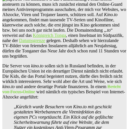
ansteuern zu können, muss ich zunächst einmal den Online-Guard
meines Antivirenprogramms ausschalten, der mich vor Websites, wo
Abzocke, Viren und Trojaner lauern, schützen soll. Auf
Kino.to
angekommen, findet man tausende TV-Serien und Kinofilme,
klarerweise auch solche, die erst jüngst ins Kino gekommen sind
bzw. bei uns noch gar nicht laufen. Die Domainendung „
.to
“
verweist auf das
Königreich Tonga
, einen Inselstaat im Südpazifik,
nahe der
Datumsgrenze
gelegen. Deshalb sehen wir hierzulande
TV-Bilder von feiernden Insulanern alljährlich am Neujahrstag,
dürfen die Tonganer das Neue Jahr doch schon rund 11 Stunden vor
uns begrüßen.
Die Server von
kino.to
sollen sich in Russland befinden, in der
Europäischen Union ist ein derartiger Dienst nämlich nicht erlaubt.
Die Kids, die das Portal begeistert nutzen, dürfte dies freilich nicht
wirklich interessieren. Sehr wohl aber die Art und Weise, wie sich
kino.to
und andere derartige Portale finanzieren. In einem
Bericht
von Focus-Online
wird nämlich ein typisches Beispiel von Internet-
Abzocke angeführt:
„
Kürzlich wurde Besuchern von Kino.to mit geschickt
gestalteten Werbebannern die Vireninfektion des
eigenen PCs vorgetäuscht. Ein Klick auf die gefälschte
Sicherheitswarnung führte auf eine Website, die dem
Nutzer ein kostenloses Anti-Viren-Programm zur