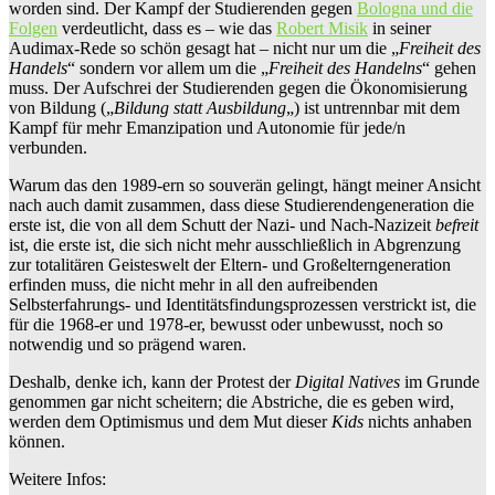
worden sind. Der Kampf der Studierenden gegen
Bologna und die
Folgen
verdeutlicht, dass es – wie das
Robert Misik
in seiner
Audimax-Rede so schön gesagt hat – nicht nur um die „
Freiheit des
Handels
“ sondern vor allem um die „
Freiheit des Handelns
“ gehen
muss. Der Aufschrei der Studierenden gegen die Ökonomisierung
von Bildung („
Bildung statt Ausbildung
„) ist untrennbar mit dem
Kampf für mehr Emanzipation und Autonomie für jede/n
verbunden.
Warum das den 1989-ern so souverän gelingt, hängt meiner Ansicht
nach auch damit zusammen, dass diese Studierendengeneration die
erste ist, die von all dem Schutt der Nazi- und Nach-Nazizeit
befreit
ist, die erste ist, die sich nicht mehr ausschließlich in Abgrenzung
zur totalitären Geisteswelt der Eltern- und Großelterngeneration
erfinden muss, die nicht mehr in all den aufreibenden
Selbsterfahrungs- und Identitätsfindungsprozessen verstrickt ist, die
für die 1968-er und 1978-er, bewusst oder unbewusst, noch so
notwendig und so prägend waren.
Deshalb, denke ich, kann der Protest der
Digital Natives
im Grunde
genommen gar nicht scheitern; die Abstriche, die es geben wird,
werden dem Optimismus und dem Mut dieser
Kids
nichts anhaben
können.
Weitere Infos: