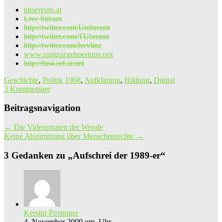
unsereuni.at
Live Stream
http://twitter.com/Unibrennt
http://twitter.com/TUbrennt
http://twitter.com/hvvlinz
www.unigrazgehoertuns.org
http://fm4.orf.at/uni
Geschichte
,
Politik
1968
,
Aufklärung
,
Bildung
,
Digital
3 Kommentare
Beitragsnavigation
←
Die Videopiraten der Wende
Keine Abstimmung über Menschenrechte
→
3 Gedanken zu „
Aufschrei der 1989-er
“
Kerstin Pirstinger
4. November 2009 um Uhr